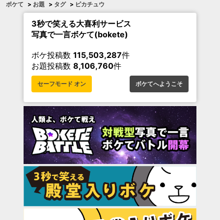
ボケて
>
お題
>
タグ
>
ピカチュウ
3秒で笑える大喜利サービス
写真で一言ボケて(bokete)
ボケ投稿数
115,503,287
件
お題投稿数
8,106,760
件
セーフモード オン
ボケてへようこそ