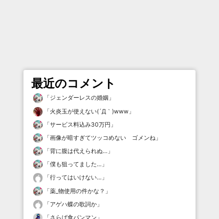
最近のコメント
「
ジェンダーレスの婚姻
」
「
火炎玉が使えない(´Д｀)www
」
「
サービス料込み30万円
」
「
画像が暗すぎてツッコめない ゴメンね
」
「
背に腹は代えられぬ…
」
「
僕も狙ってました…
」
「
行ってはいけない…
」
「
薬_物使用の件かな？
」
「
アゲハ蝶の歌詞か
」
「
さらば食パンマン
」