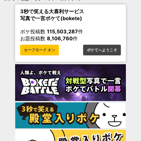
3秒で笑える大喜利サービス
写真で一言ボケて(bokete)
ボケ投稿数
115,503,287
件
お題投稿数
8,106,760
件
セーフモード オン
ボケてへようこそ