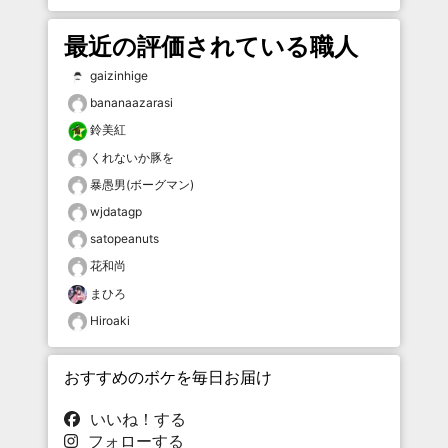
最近の評価されている職人
gaizinhige
bananaazarasi
鈴美紅
くれないか豚を
暴愚男(ボーグマン)
wjdatagp
satopeanuts
花和尚
まひろ
Hiroaki
おすすめのボケを毎日お届け
いいね！する
フォローする