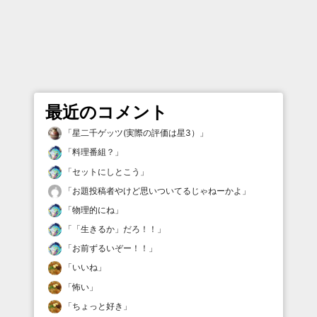
最近のコメント
「
星二千ゲッツ(実際の評価は星3）
」
「
料理番組？
」
「
セットにしとこう
」
「
お題投稿者やけど思いついてるじゃねーかよ
」
「
物理的にね
」
「
「生きるか」だろ！！
」
「
お前ずるいぞー！！
」
「
いいね
」
「
怖い
」
「
ちょっと好き
」