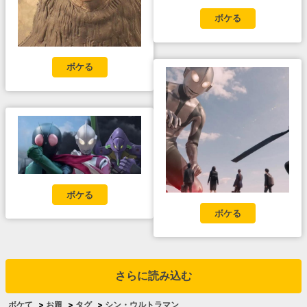
ボケる
ボケる
ボケる
ボケる
さらに読み込む
ボケて
>
お題
>
タグ
>
シン・ウルトラマン