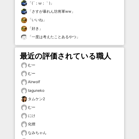
「
(´；ω；｀)
」
「
さすが暴れん坊将軍ww
」
「
いいね
」
「
好き
」
「
一度は考えたことあるやつ
」
最近の評価されている職人
むー
むー
Airwolf
taguneko
タムケン2
むー
にけ
化狸
なみちゃん