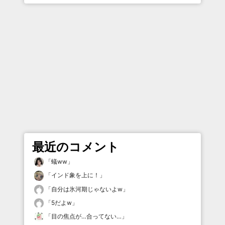
最近のコメント
「
蟻ww
」
「
インド象を上に！
」
「
自分は氷河期じゃないよw
」
「
5だよw
」
「
目の焦点が…合ってない…
」