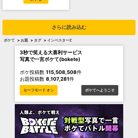
さらに読み込む
ボケて
>
お題
>
タグ
>
インベスターZ
3秒で笑える大喜利サービス
写真で一言ボケて(bokete)
ボケ投稿数
115,508,508
件
お題投稿数
8,107,281
件
セーフモード オン
ボケてへようこそ