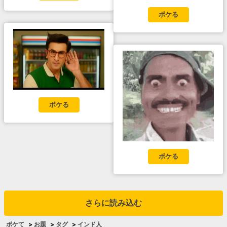
ボケる
ボケる
ボケる
さらに読み込む
ボケて
>
お題
>
タグ
>
インド人