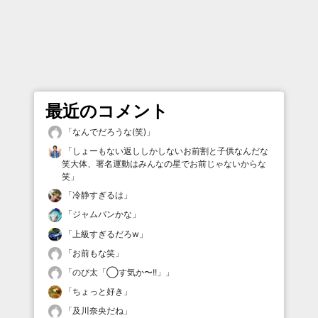
最近のコメント
「
なんでだろうな(笑)
」
「
しょーもない返ししかしないお前割と子供なんだな
笑大体、署名運動はみんなの星でお前じゃないからな
笑
」
「
冷静すぎるは
」
「
ジャムパンかな
」
「
上級すぎるだろw
」
「
お前もな笑
」
「
のび太「◯す気か〜!!」
」
「
ちょっと好き
」
「
及川奈央だね
」