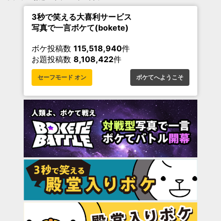
3秒で笑える大喜利サービス
写真で一言ボケて(bokete)
ボケ投稿数
115,518,940
件
お題投稿数
8,108,422
件
セーフモード オン
ボケてへようこそ