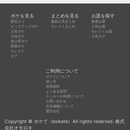
ボケを見る
まとめを見る
お題を探す
殿堂入り
最新人気まとめ
新着お題
ピックアップボケ
セレクトまとめ
人気お題
人気ボケ
セレクトお題
注目ボケ
人気タグ
急上昇ボケ
新着ボケ
セレクト
タグ
ご利用について
ボケてについて
使い方
利用規約
よくある質問
クッキーの利用について
お問い合わせ
広告掲載について
運営会社
Copyright © ボケて（bokete）All rights reserved. 株式
会社オモロキ