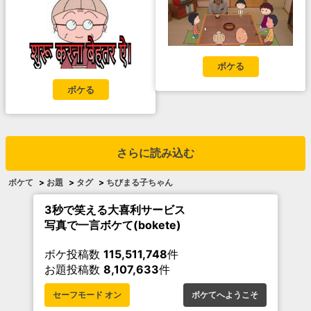
ボケる
ボケる
さらに読み込む
ボケて
>
お題
>
タグ
>
ちびまる子ちゃん
3秒で笑える大喜利サービス
写真で一言ボケて(bokete)
ボケ投稿数
115,511,748
件
お題投稿数
8,107,633
件
セーフモード オン
ボケてへようこそ