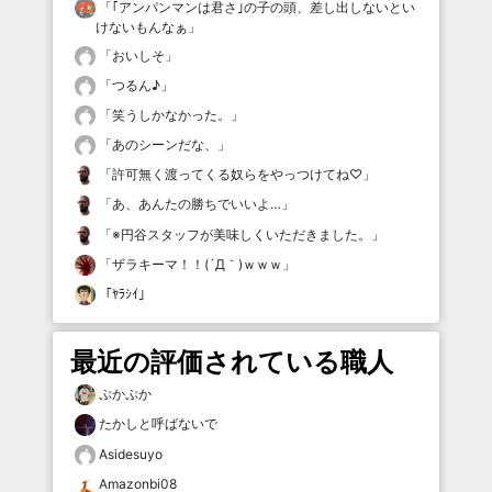
「
｢アンパンマンは君さ｣の子の頭、差し出しないとい
けないもんなぁ
」
「
おいしそ
」
「
つるん♪
」
「
笑うしかなかった。
」
「
あのシーンだな、
」
「
許可無く渡ってくる奴らをやっつけてね♡
」
「
あ、あんたの勝ちでいいよ…
」
「
※円谷スタッフが美味しくいただきました。
」
「
ザラキーマ！！(´Д｀)ｗｗｗ
」
「
ﾔﾗｼｲ
」
最近の評価されている職人
ぷかぷか
たかしと呼ばないで
Asidesuyo
Amazonbi08