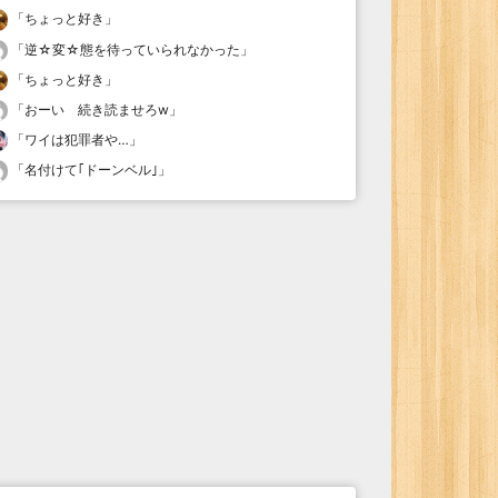
「
ちょっと好き
」
「
逆☆変☆態を待っていられなかった
」
「
ちょっと好き
」
「
おーい 続き読ませろw
」
「
ワイは犯罪者や…
」
「
名付けて｢ドーンベル｣
」