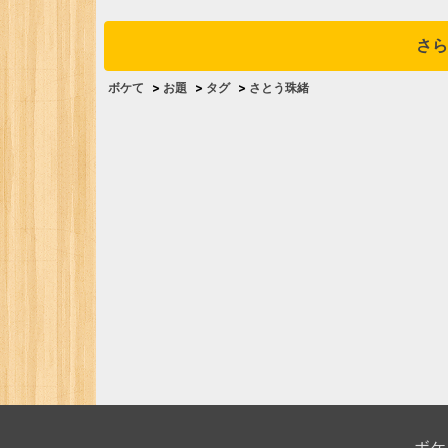
さら
ボケて
>
お題
>
タグ
>
さとう珠緒
ボケ