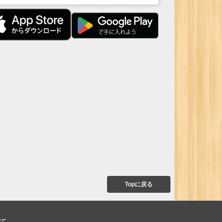
Topに戻る
て