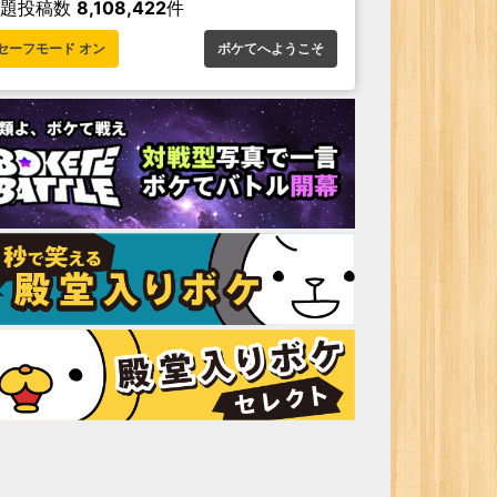
お題投稿数
8,108,422
件
セーフモード オン
ボケてへようこそ