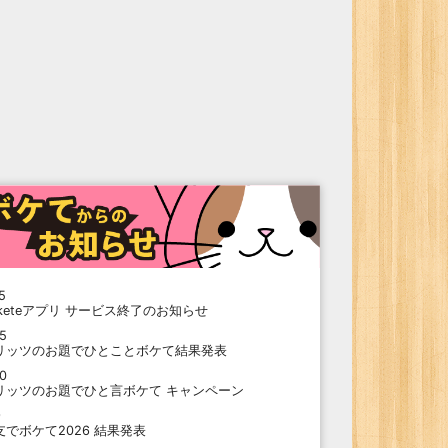
5
oketeアプリ サービス終了のお知らせ
15
リッツのお題でひとことボケて結果発表
10
リッツのお題でひと言ボケて キャンペーン
9
支でボケて2026 結果発表