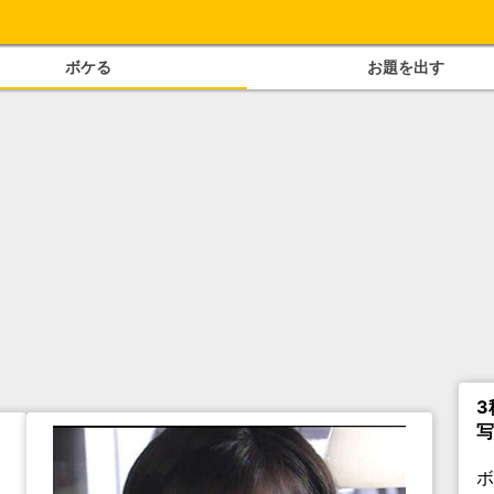
ボケる
お題を出す
3
写