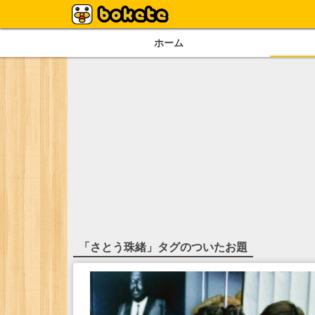
ホーム
「
さとう珠緒
」タグのついたお題