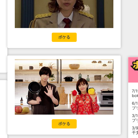
ボケる
7/1
b
6/
プ
3/
プ
ボケる
3/
干