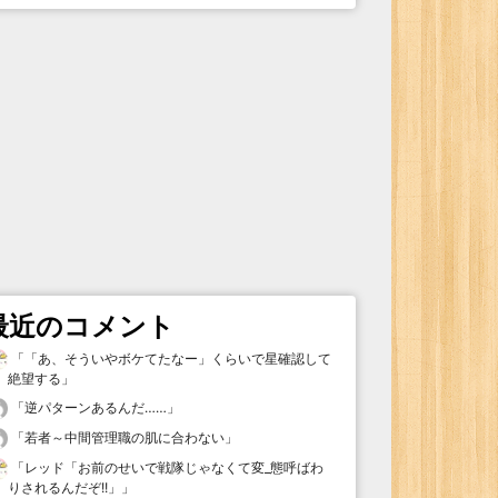
最近のコメント
「
「あ、そういやボケてたなー」くらいで星確認して
絶望する
」
「
逆パターンあるんだ……
」
「
若者～中間管理職の肌に合わない
」
「
レッド「お前のせいで戦隊じゃなくて変_態呼ばわ
りされるんだぞ!!」
」