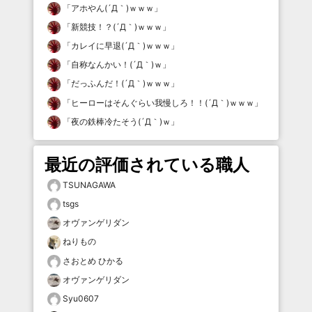
「
アホやん(´Д｀)ｗｗｗ
」
「
新競技！？(´Д｀)ｗｗｗ
」
「
カレイに早退(´Д｀)ｗｗｗ
」
「
自称なんかい！(´Д｀)ｗ
」
「
だっふんだ！(´Д｀)ｗｗｗ
」
「
ヒーローはそんぐらい我慢しろ！！(´Д｀)ｗｗｗ
」
「
夜の鉄棒冷たそう(´Д｀)ｗ
」
最近の評価されている職人
TSUNAGAWA
tsgs
オヴァンゲリダン
ねりもの
さおとめ ひかる
オヴァンゲリダン
Syu0607