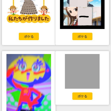
ボケる
ボケる
ボケる