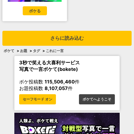
ボケる
さらに読み込む
ボケて
>
お題
>
タグ
>
これに一言
3秒で笑える大喜利サービス
写真で一言ボケて(bokete)
ボケ投稿数
115,506,460
件
お題投稿数
8,107,057
件
セーフモード オン
ボケてへようこそ