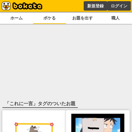
新規登録
ログイン
ホーム
ボケる
お題を出す
職人
「
これに一言
」タグのついたお題