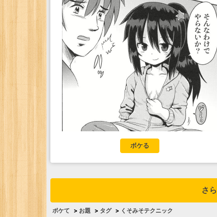
ボケる
さら
ボケて
>
お題
>
タグ
>
くそみそテクニック