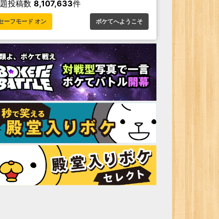
お題投稿数
8,107,633
件
セーフモード オン
ボケてへようこそ