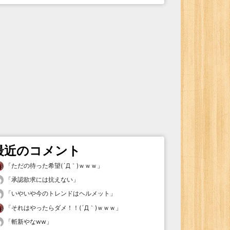
最近のコメント
「
ただの待った希望(´Д｀)ｗｗｗ
」
「
承認欲求には抗えない
」
「
いやいや今のトレンドはヘルメット
」
「
それはやったらダメ！！(´Д｀)ｗｗｗ
」
「
斬新やなww
」