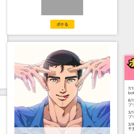
ボケる
7/1
b
6/
プ
3/
プ
3/
干