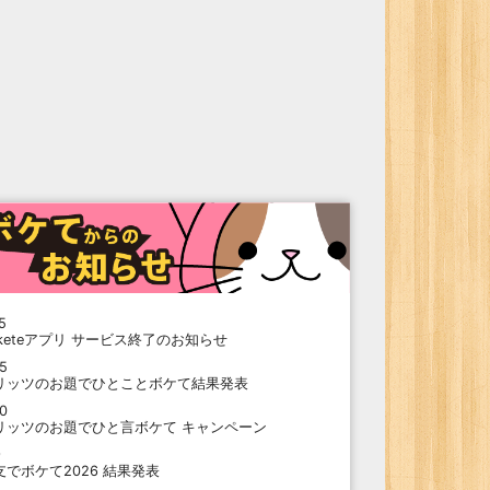
5
oketeアプリ サービス終了のお知らせ
15
リッツのお題でひとことボケて結果発表
10
リッツのお題でひと言ボケて キャンペーン
9
支でボケて2026 結果発表