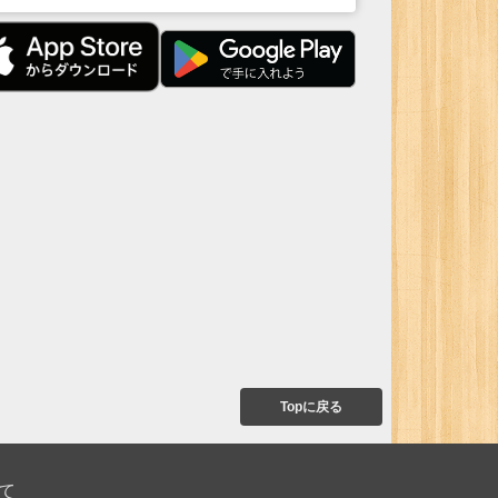
Topに戻る
て