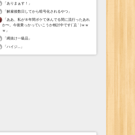
「
ありまぁす！
」
「
解雇後数日してから暗号化されるやつ
」
「
ああ、私が８年間ボケて休んでる間に流行ったあれ
か〜。今後乗っかっていこうか検討中です(´Д｀)ｗｗ
ｗ
」
「
縄抜け一級品
」
「
ハイジ…
」