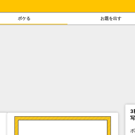
ボケる
お題を出す
3
写