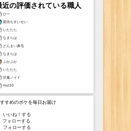
最近の評価されている職人
ひー
星待ちすいせい
いたたた
なまらは
どんまい鼻毛
なまらは
ぷかぷか
いたたた
沢庵ノイド
mut30
すすめのボケを毎日お届け
いいね！する
フォローする
フォローする