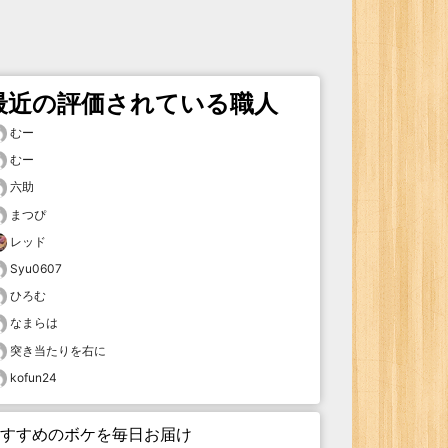
最近の評価されている職人
むー
むー
六助
まつぴ
レッド
Syu0607
ひろむ
なまらは
突き当たりを右に
kofun24
すすめのボケを毎日お届け