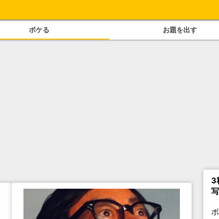
ボケる
お題を出す
3
写