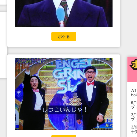
ボケる
7/1
b
6/
プ
3/
プ
3/
干