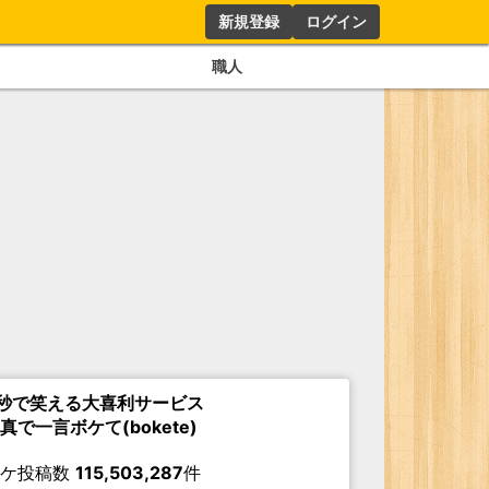
新規登録
ログイン
職人
秒で笑える大喜利サービス
真で一言ボケて(bokete)
ボケ投稿数
115,503,287
件