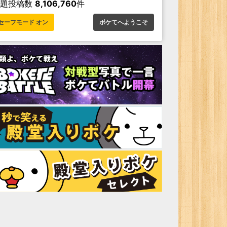
お題投稿数
8,106,760
件
セーフモード オン
ボケてへようこそ