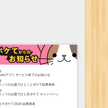
5
oketeアプリ サービス終了のお知らせ
15
リッツのお題でひとことボケて結果発表
10
リッツのお題でひと言ボケて キャンペーン
9
支でボケて2026 結果発表