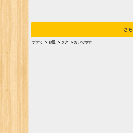
さら
ボケて
>
お題
>
タグ
>
おいでやす