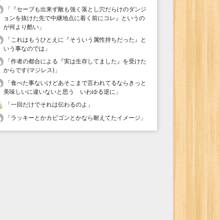
「
『セーブも出来ず敵も強く落とし穴だらけのダンジ
ョンを抜けた先で中継地点に着く前にコレ』というの
が何より酷い
」
「
これはもうひとえに『そういう属性持ちだった』と
いう事なのでは
」
「
作者の都合による『実は生存してました』を受けた
からです(マジレス)
」
「
食べた事ないけどあそこまで言われてるならきっと
美味しいに違いないと思う いわゆる逆に
」
「
一回だけでそれは伝わるのよ
」
「
ラッキーとかカビゴンとかなら耐えてたイメージ
」