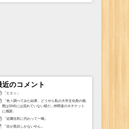
最近のコメント
「
ヒエッ
」
「
色々調べてみた結果、どうやら私の大学文化祭の痴
態はSNSには流れていない様だ…仲間達のネチケット
に感謝
」
「
近隣住民に代わって一喝
」
「
目が黒目しかないやん
」