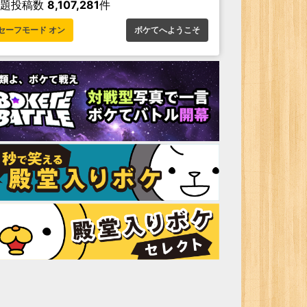
お題投稿数
8,107,281
件
セーフモード オン
ボケてへようこそ