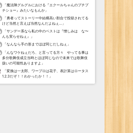
「
魔法陣グルグルにおける『エクールちゃんのプチプ
チショー』みたいなもんか
」
「
勇者ってストーリー中結構高い割合で投獄されてる
けど当然と言えば当然なんだよねぇ…
」
「
サンデー系なら私の中のベストは『憎しみは な〜
んも実らせねぇ』
」
「
なんなら手の形までほぼ同じだしねぇ
」
「
んなワケねぇだろ、と言ってる方々 やってる事は
多分歌舞伎成立当時とほぼ同じなので未来では歌舞伎
扱いの可能性ありますよ
」
「
変換は一太郎、ワープロは花子、表計算はロータス
1.2.3だぞ！！わかったか！！
」