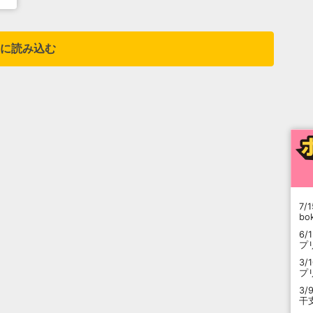
に読み込む
7/1
b
6/
プ
3/
プ
3/
干