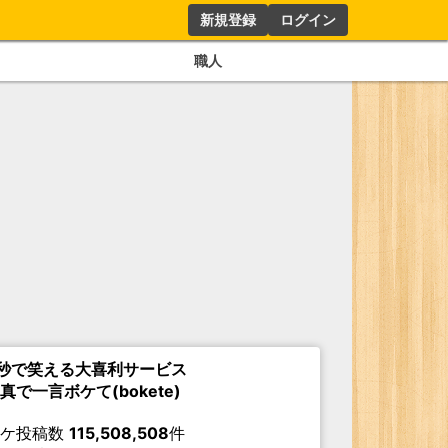
新規登録
ログイン
職人
秒で笑える大喜利サービス
真で一言ボケて(bokete)
ボケ投稿数
115,508,508
件