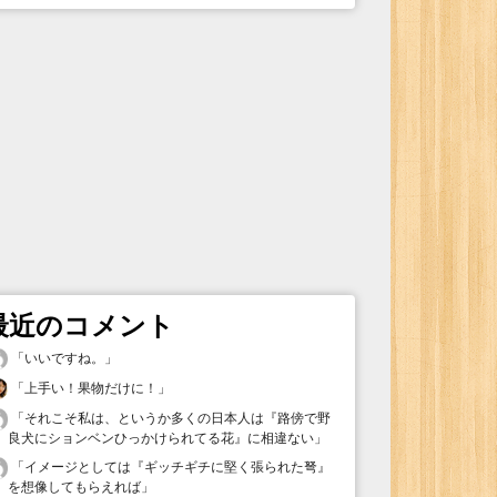
最近のコメント
「
いいですね。
」
「
上手い！果物だけに！
」
「
それこそ私は、というか多くの日本人は『路傍で野
良犬にションベンひっかけられてる花』に相違ない
」
「
イメージとしては『ギッチギチに堅く張られた弩』
を想像してもらえれば
」