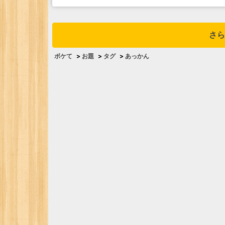
さら
ボケて
>
お題
>
タグ
>
あっかん