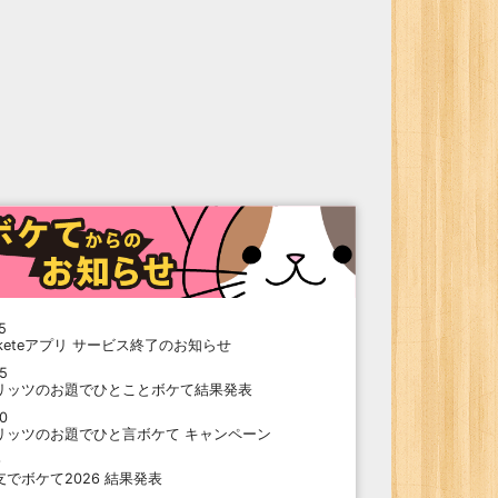
5
oketeアプリ サービス終了のお知らせ
15
リッツのお題でひとことボケて結果発表
10
リッツのお題でひと言ボケて キャンペーン
9
支でボケて2026 結果発表