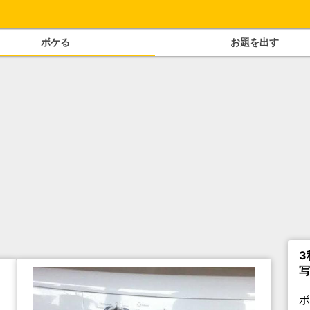
ボケる
お題を出す
3
写