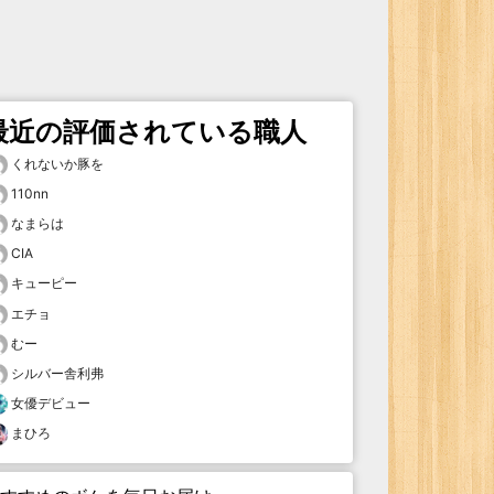
最近の評価されている職人
くれないか豚を
110nn
なまらは
CIA
キューピー
エチョ
むー
シルバー舎利弗
女優デビュー
まひろ