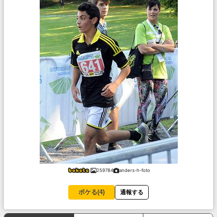
259784
anders-h-foto
ボケる(
4
)
通報する