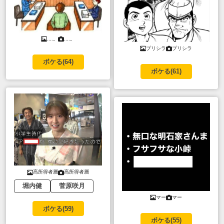
....。
....。
プリシラ
プリシラ
ボケる(
64
)
ボケる(
61
)
高所得者層
高所得者層
堀内健
菅原咲月
マー
マー
ボケる(
59
)
ボケる(
55
)