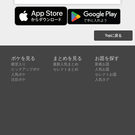
Topに戻る
ボケを見る
まとめを見る
お題を探す
殿堂入り
最新人気まとめ
新着お題
ピックアップボケ
セレクトまとめ
人気お題
人気ボケ
セレクトお題
注目ボケ
人気タグ
急上昇ボケ
新着ボケ
セレクト
タグ
ご利用について
ボケてについて
使い方
利用規約