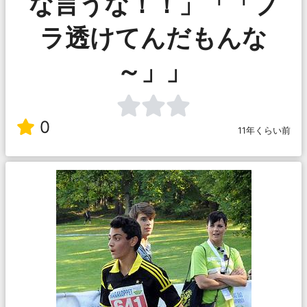
な言うな！！」「「ブ
ラ透けてんだもんな
～」」
0
11年くらい前