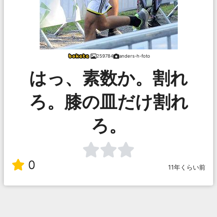
259784
anders-h-foto
はっ、素数か。割れ
ろ。膝の皿だけ割れ
ろ。
0
11年くらい前