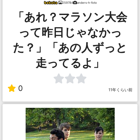
259784
anders-h-foto
「あれ？マラソン大会
って昨日じゃなかっ
た？」「あの人ずっと
走ってるよ」
0
11年くらい前