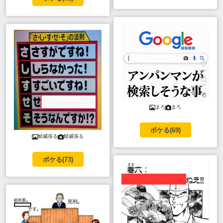
まろ
まろ
ボケる(
69
)
鯖威張る
鯖威張る
ボケる(
73
)