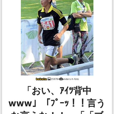
259784
anders-h-foto
「おい、ｱｲﾂ背中
www」「ﾌﾟｰｯ！！言う