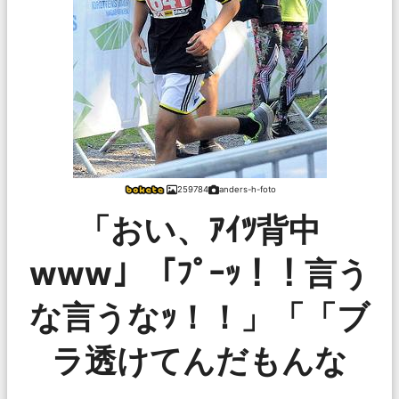
259784
anders-h-foto
「おい、ｱｲﾂ背中
www」「ﾌﾟｰｯ！！言う
な言うなｯ！！」「「ブ
ラ透けてんだもんな