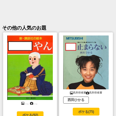
その他
の人気のお題
高所得者層
高所得者層
西田ひかる
....。
....。
ボケる(
75
)
ボケる(
92
)