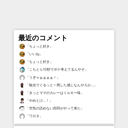
最近のコメント
「
ちょっと好き
」
「
いいね
」
「
ちょっと好き
」
「
こちとら10秒でボケ考えてるんやぞ
」
「
うぎゃぁぁぁぁ！
」
「
観光でぐるっと一周した感じなんやろか…
」
「
きっとママのカレーはミルキー味
」
「
やめとけ…！
」
「
空気の読めない四羽がやって来た
」
「
ワロタ
」