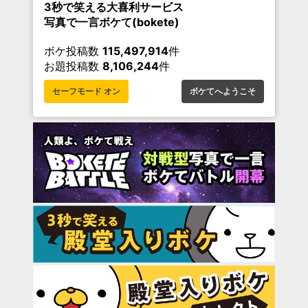
3秒で笑える大喜利サービス
写真で一言ボケて(bokete)
ボケ投稿数
115,497,914
件
お題投稿数
8,106,244
件
セーフモード オン
ボケてへようこそ