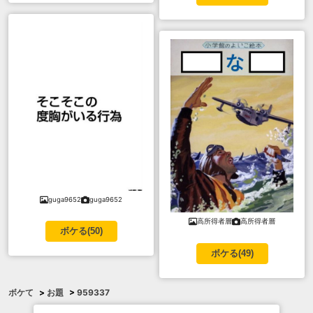
guga9652
guga9652
高所得者層
高所得者層
ボケる(
50
)
ボケる(
49
)
ボケて
>
お題
>
959337