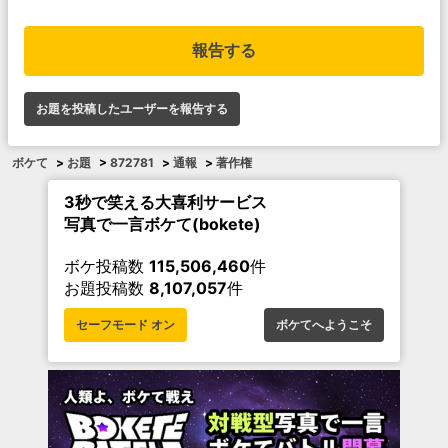
報告する
お題を投稿したユーザーを報告する
ボケて
>
お題
>
872781
>
通報
>
著作権
3秒で笑える大喜利サービス
写真で一言ボケて(bokete)
ボケ投稿数
115,506,460
件
お題投稿数
8,107,057
件
セーフモード オン
ボケてへようこそ