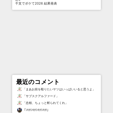
干支でボケて2026 結果発表
最近のコメント
「
まあお前を殴りたいヤツはいっぱいいると思うよ
」
「
サブスクアルファード
」
「
忠相、ちょっと斬られてくれ
」
「
ﾝｷﾁ!ﾝｷﾁ!ﾝｷﾁ!ﾝｷﾁ!
」