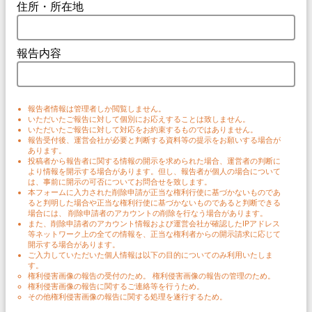
住所・所在地
報告内容
報告者情報は管理者しか閲覧しません。
いただいたご報告に対して個別にお応えすることは致しません。
いただいたご報告に対して対応をお約束するものではありません。
報告受付後、運営会社が必要と判断する資料等の提示をお願いする場合が
あります。
投稿者から報告者に関する情報の開示を求められた場合、運営者の判断に
より情報を開示する場合があります。但し、報告者が個人の場合について
は、事前に開示の可否についてお問合せを致します。
本フォームに入力された削除申請が正当な権利行使に基づかないものであ
ると判明した場合や正当な権利行使に基づかないものであると判断できる
場合には、 削除申請者のアカウントの削除を行なう場合があります。
また、削除申請者のアカウント情報および運営会社が確認したIPアドレス
等ネットワーク上の全ての情報を、正当な権利者からの開示請求に応じて
開示する場合があります。
ご入力していただいた個人情報は以下の目的についてのみ利用いたしま
す。
権利侵害画像の報告の受付のため。 権利侵害画像の報告の管理のため。
権利侵害画像の報告に関するご連絡等を行うため。
その他権利侵害画像の報告に関する処理を遂行するため。