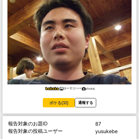
ゆーすけべー
shokai
ボケる(
32
)
通報する
報告対象のお題ID
87
報告対象の投稿ユーザー
yusukebe