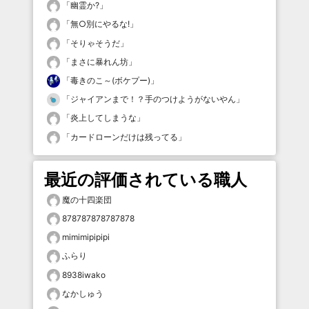
「
幽霊か?
」
「
無○別にやるな!
」
「
そりゃそうだ
」
「
まさに暴れん坊
」
「
毒きのこ～(ボケプー)
」
「
ジャイアンまで！？手のつけようがないやん
」
「
炎上してしまうな
」
「
カードローンだけは残ってる
」
最近の評価されている職人
魔の十四楽団
878787878787878
mimimipipipi
ふらり
8938iwako
なかしゅう