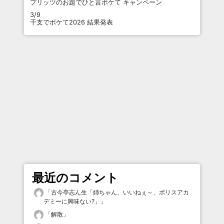
プリッツのお題でひと言ボケて キャンペーン
3/9
干支でボケて2026 結果発表
最近のコメント
「
古今亭志ん生「姉ちゃん、いいねぇ～、ポリスアカ
デミーに興味ない?」
」
「
解散
」