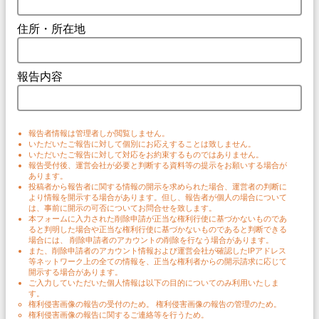
住所・所在地
報告内容
報告者情報は管理者しか閲覧しません。
いただいたご報告に対して個別にお応えすることは致しません。
いただいたご報告に対して対応をお約束するものではありません。
報告受付後、運営会社が必要と判断する資料等の提示をお願いする場合が
あります。
投稿者から報告者に関する情報の開示を求められた場合、運営者の判断に
より情報を開示する場合があります。但し、報告者が個人の場合について
は、事前に開示の可否についてお問合せを致します。
本フォームに入力された削除申請が正当な権利行使に基づかないものであ
ると判明した場合や正当な権利行使に基づかないものであると判断できる
場合には、 削除申請者のアカウントの削除を行なう場合があります。
また、削除申請者のアカウント情報および運営会社が確認したIPアドレス
等ネットワーク上の全ての情報を、正当な権利者からの開示請求に応じて
開示する場合があります。
ご入力していただいた個人情報は以下の目的についてのみ利用いたしま
す。
権利侵害画像の報告の受付のため。 権利侵害画像の報告の管理のため。
権利侵害画像の報告に関するご連絡等を行うため。