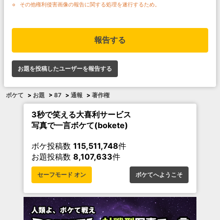
その他権利侵害画像の報告に関する処理を遂行するため。
報告する
お題を投稿したユーザーを報告する
ボケて
>
お題
>
87
>
通報
>
著作権
3秒で笑える大喜利サービス
写真で一言ボケて(bokete)
ボケ投稿数
115,511,748
件
お題投稿数
8,107,633
件
セーフモード オン
ボケてへようこそ