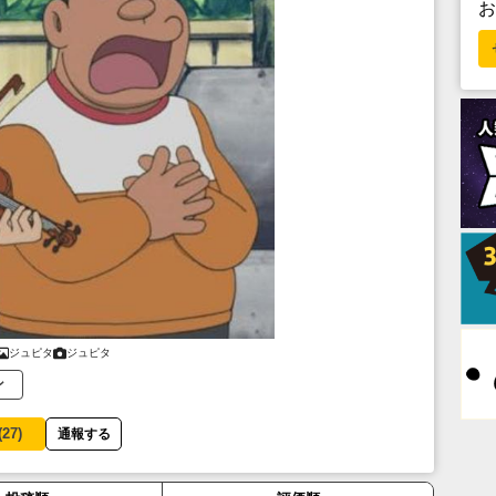
ジュピタ
ジュピタ
ン
(
27
)
通報する