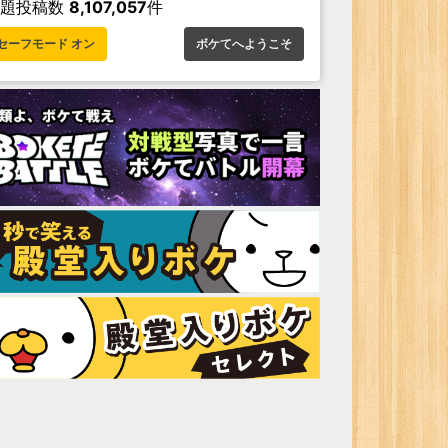
お題投稿数
8,107,057
件
セーフモード オン
ボケてへようこそ