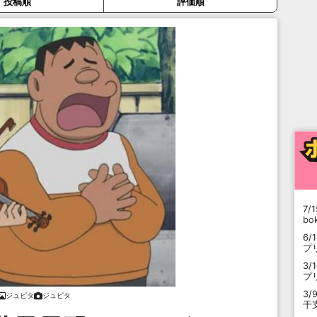
投稿順
評価順
7/1
b
6/
プ
3/
プ
3/
ジュピタ
ジュピタ
干