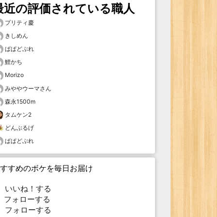
最近の評価されている職人
プリティ慶
きしめん
ぱぱどぶれ
鯉かち
Morizo
みややウーマさん
森永1500m
タムケン2
どんぶるげ
ぱぱどぶれ
すすめのボケを毎日お届け
いいね！する
フォローする
フォローする