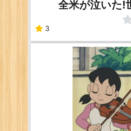
全米が泣いた!
3