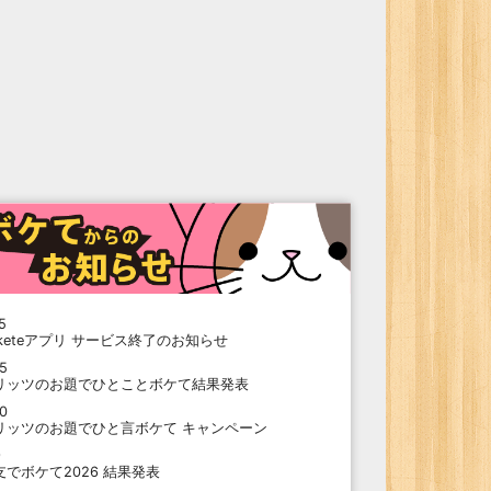
5
oketeアプリ サービス終了のお知らせ
15
リッツのお題でひとことボケて結果発表
10
リッツのお題でひと言ボケて キャンペーン
9
支でボケて2026 結果発表