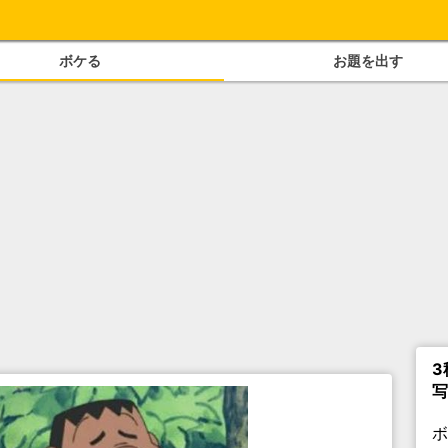
ボケる
お題を出す
3
写