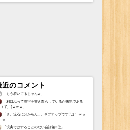
最近のコメント
「
もう着いてるじゃんw
」
「
利口ぶって漢字を書き散らしているが未熟である
(´Д｀)ｗｗｗ
」
「
さ、流石に分からん…。ギブアップです(´Д｀)ｗｗ
ｗ
」
「
現実ではすることのない会話第3位
」