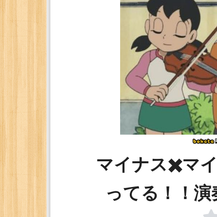
マイナス✖️マ
ってる！！演