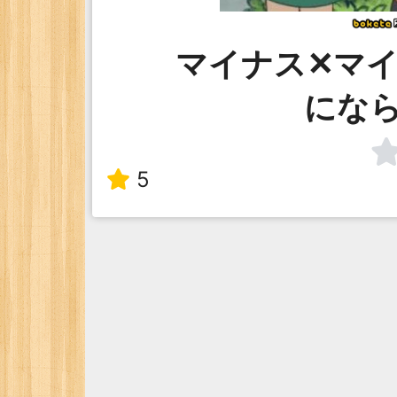
マイナス✕マ
にな
5