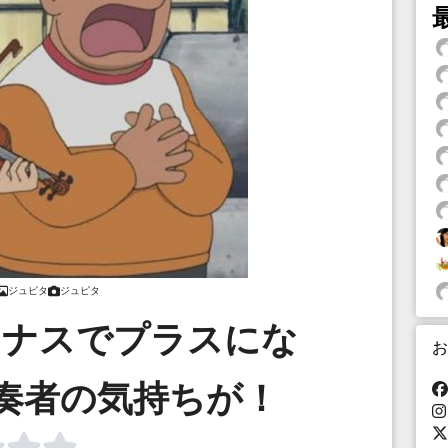
ジュピタ
ジュピタ
イナスでプラスにな
お
奏者の気持ちが！