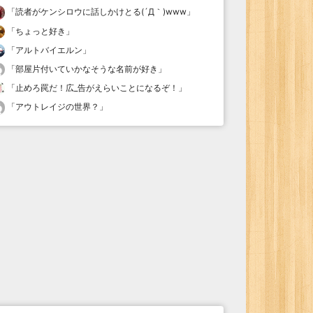
「
読者がケンシロウに話しかけとる(´Д｀)www
」
「
ちょっと好き
」
「
アルトバイエルン
」
「
部屋片付いていかなそうな名前が好き
」
「
止めろ罠だ！広_告がえらいことになるぞ！
」
「
アウトレイジの世界？
」