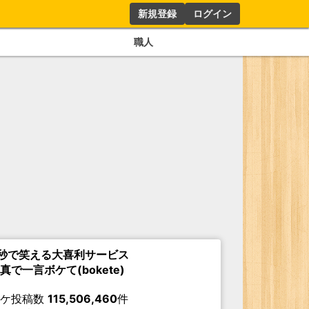
新規登録
ログイン
職人
秒で笑える大喜利サービス
真で一言ボケて(bokete)
ボケ投稿数
115,506,460
件