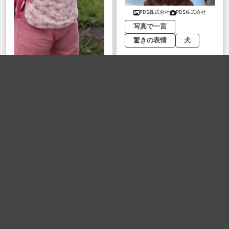
PDS株式会社
PDS株式会社
写真で一言
驚きの表情
犬
ボケる(
19
)
PDS株式会社
PDS株式会社
写真で一言
赤ちゃん
痛そう
ボケる(
20
)
無理数
無理数
ジンバブエドル
アフリカ人
ジンバブエ
ボケる(
19
)