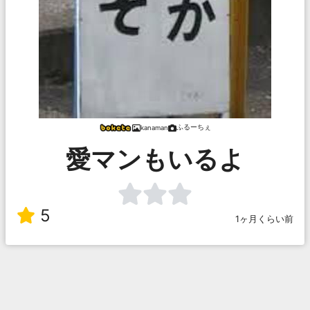
ふるーちぇ
kanaman
愛マンもいるよ
5
1ヶ月くらい前