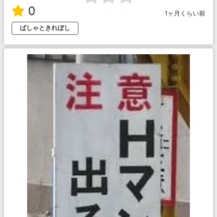
0
1ヶ月くらい前
ばしゃときれぼし