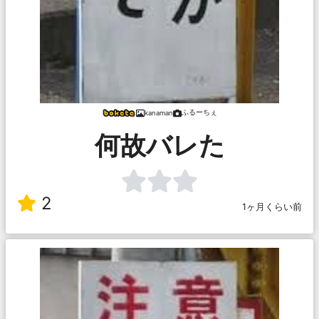
ふるーちぇ
kanaman
何故バレた
2
1ヶ月くらい前