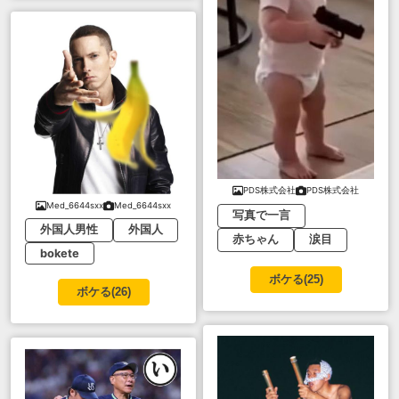
PDS株式会社
PDS株式会社
Med_6644sxx
Med_6644sxx
写真で一言
外国人男性
外国人
赤ちゃん
涙目
bokete
ボケる(
25
)
ボケる(
26
)