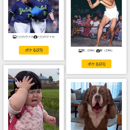
ただのヴァカ
ただのヴァカ
ボケる(
23
)
斬（ZAN）
斬（ZAN）
ボケる(
21
)