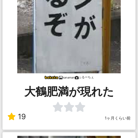
ふるーちぇ
kanaman
大鶴肥満が現れた
19
1ヶ月くらい前