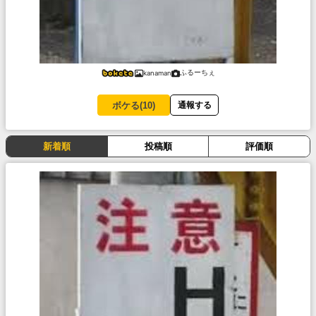
ふるーちぇ
kanaman
ボケる(
10
)
通報する
新着順
投稿順
評価順