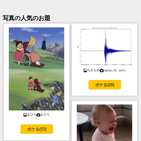
写真
の人気のお題
もみもめ
James St. John
ボケる(
28
)
まひろ
まひろ
ボケる(
53
)