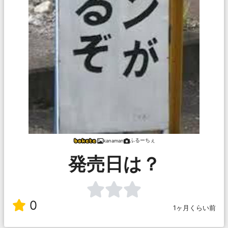
ふるーちぇ
kanaman
発売日は？
0
1ヶ月くらい前