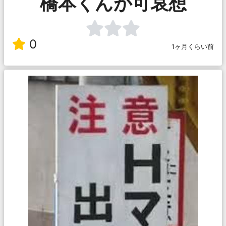
橋本くんが可哀想
0
1ヶ月くらい前