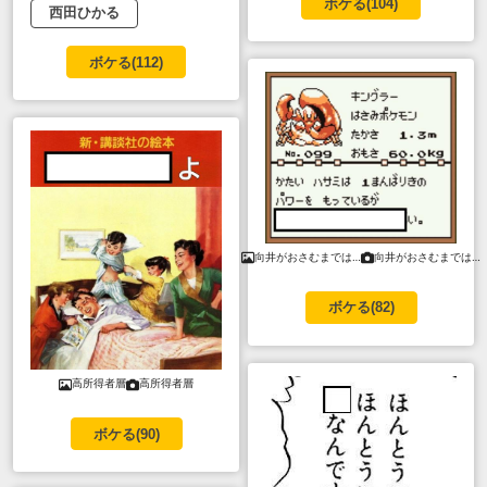
ボケる(
104
)
西田ひかる
ボケる(
112
)
向井がおさむまでは…
向井がおさむまでは…
ボケる(
82
)
高所得者層
高所得者層
ボケる(
90
)