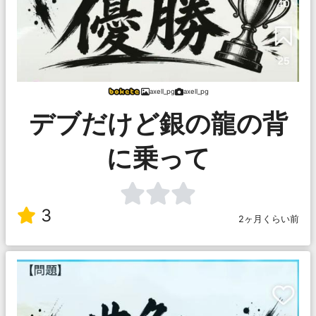
axell_pg
axell_pg
デブだけど銀の龍の背
に乗って
3
2ヶ月くらい前