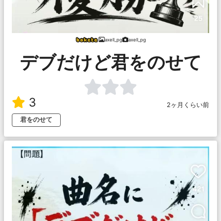
axell_pg
axell_pg
デブだけど君をのせて
3
2ヶ月くらい前
君をのせて