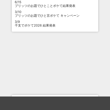
6/15
プリッツのお題でひとことボケて結果発表
3/10
プリッツのお題でひと言ボケて キャンペーン
3/9
干支でボケて2026 結果発表
最近のコメント
「
二日がかりで(´д｀)ｗｗｗ
」