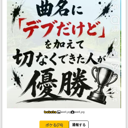
axell_pg
axell_pg
ボケる(
74
)
通報する