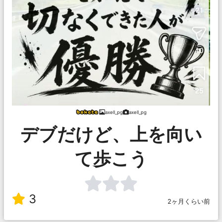
axell_pg
axell_pg
デブだけど、上を向い
て歩こう
3
2ヶ月くらい前