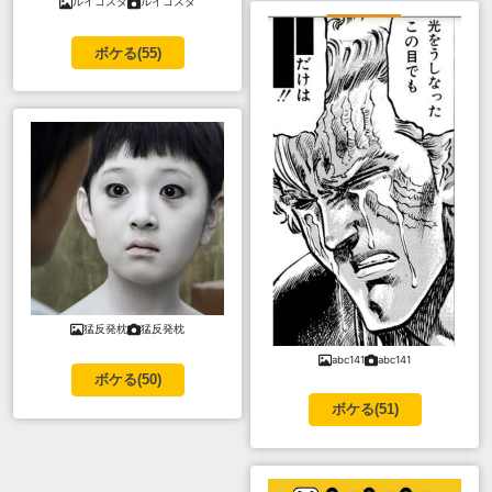
ルイコスタ
ルイコスタ
ボケる(
55
)
猛反発枕
猛反発枕
abc141
abc141
ボケる(
50
)
ボケる(
51
)