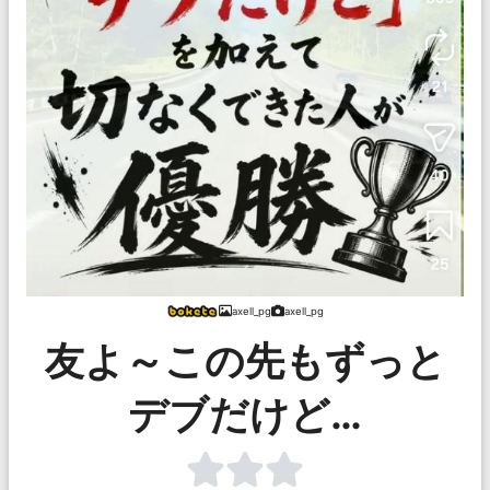
axell_pg
axell_pg
友よ～この先もずっと
デブだけど…