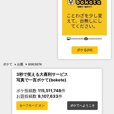
bokebokeko
bokebokeko
ボケる(
44
)
ボケて
>
お題
>
8063874
3秒で笑える大喜利サービス
写真で一言ボケて(bokete)
ボケ投稿数
115,511,748
件
お題投稿数
8,107,633
件
セーフモード オン
ボケてへようこそ