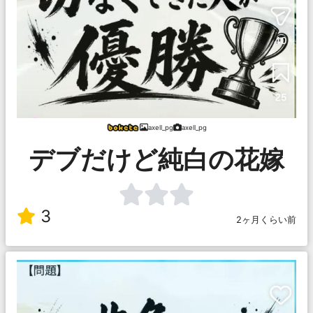
axell_pg
axell_pg
デブだけど純白の花嫁
3
2ヶ月くらい前