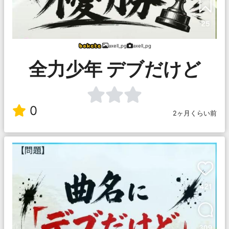
axell_pg
axell_pg
全力少年 デブだけど
0
2ヶ月くらい前