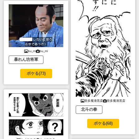
bu_mi
bu_mi
暴れん坊将軍
ボケる(
73
)
亜多魔漆黒斎
亜多魔漆黒斎
北斗の拳
ボケる(
68
)