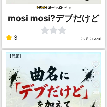
axell_pg
axell_pg
mosi mosi?デブだけど
3
2ヶ月くらい前