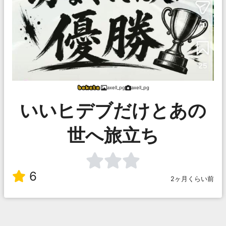
axell_pg
axell_pg
いいヒデブだけとあの
世へ旅立ち
6
2ヶ月くらい前