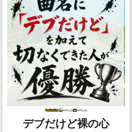
axell_pg
axell_pg
デブだけど裸の心