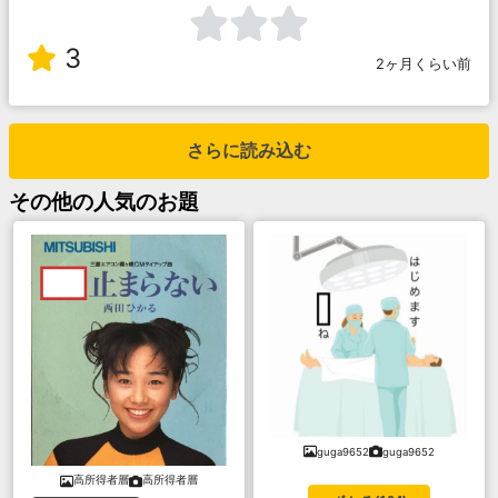
3
2ヶ月くらい前
さらに読み込む
その他
の人気のお題
guga9652
guga9652
高所得者層
高所得者層