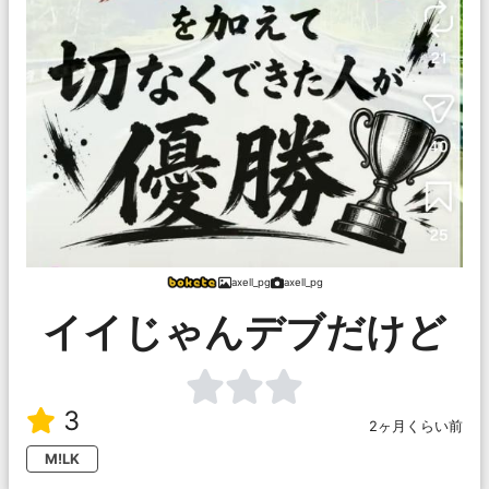
axell_pg
axell_pg
イイじゃんデブだけど
3
2ヶ月くらい前
M!LK