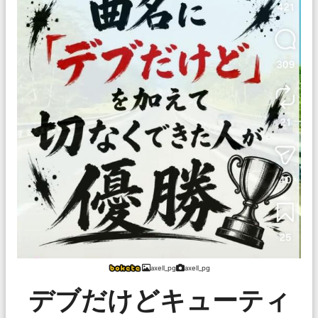
axell_pg
axell_pg
デブだけどキューティ