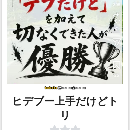
axell_pg
axell_pg
ヒデブー上手だけどト
リ