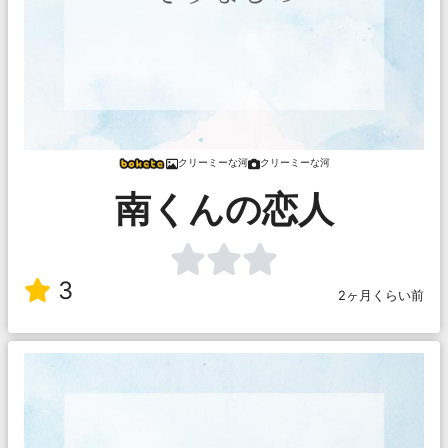
クリーミーな河
クリーミーな河
南くんの恋人
3
2ヶ月くらい前