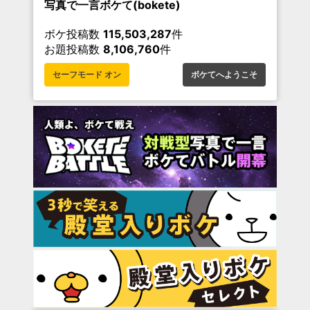
写真で一言ボケて(bokete)
ボケ投稿数
115,503,287
件
お題投稿数
8,106,760
件
セーフモード オン
ボケてへようこそ