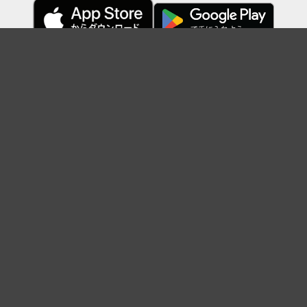
Topに戻る
ボケを見る
まとめを見る
お題を探す
殿堂入り
最新人気まとめ
新着お題
ピックアップボケ
セレクトまとめ
人気お題
人気ボケ
セレクトお題
注目ボケ
人気タグ
急上昇ボケ
新着ボケ
セレクト
タグ
ご利用について
ボケてについて
使い方
利用規約
よくある質問
クッキーの利用について