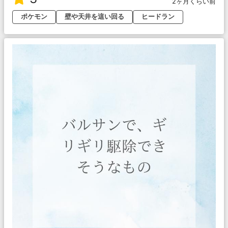
2ヶ月くらい前
ポケモン
壁や天井を這い回る
ヒードラン