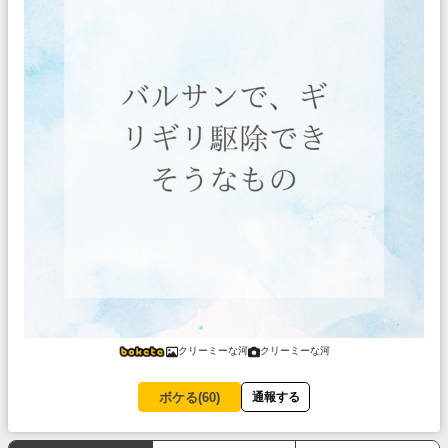
クリーミーな河
クリーミーな河
ボケる(
60
)
通報する