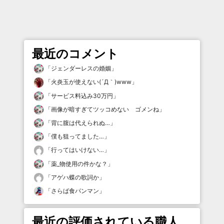
最近のコメント
「
ジェンダーレスの婚姻
」
「
火炎玉が使えない(´Д｀)www
」
「
サービス料込み30万円
」
「
画像が暗すぎてツッコめない ゴメンね
」
「
背に腹は代えられぬ…
」
「
僕も狙ってました…
」
「
行ってはいけない…
」
「
薬_物使用の件かな？
」
「
アゲハ蝶の歌詞か
」
「
さらば食パンマン
」
最近の評価されている職人