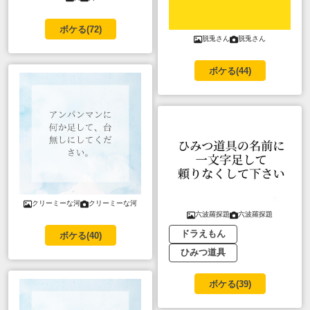
ボケる(
72
)
脱兎さん
脱兎さん
ボケる(
44
)
クリーミーな河
クリーミーな河
六波羅探題
六波羅探題
ドラえもん
ボケる(
40
)
ひみつ道具
ボケる(
39
)