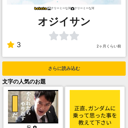
クリーミーな河
クリーミーな河
オジイサン
3
2ヶ月くらい前
さらに読み込む
文字
の人気のお題
. .
. .