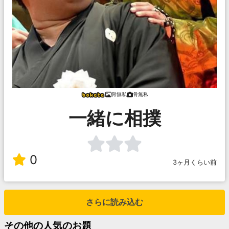
骨無私
骨無私
一緒に相撲
0
3ヶ月くらい前
さらに読み込む
その他
の人気のお題