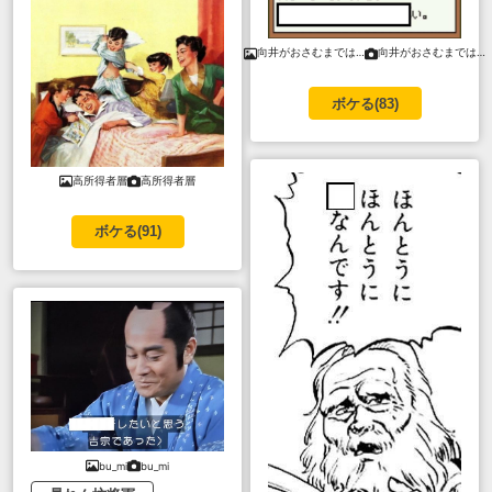
向井がおさむまでは…
向井がおさむまでは…
ボケる(
83
)
高所得者層
高所得者層
ボケる(
91
)
bu_mi
bu_mi