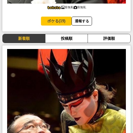
骨無私
骨無私
ボケる(
19
)
通報する
新着順
投稿順
評価順