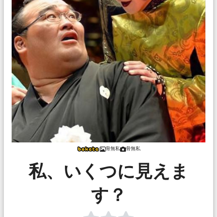
骨無私
骨無私
私、いくつに見えま
す？