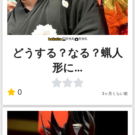
骨無私
骨無私
どうする？なる？蝋人
形に…
0
3ヶ月くらい前