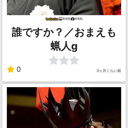
骨無私
骨無私
誰ですか？／おまえも
蝋人g
0
3ヶ月くらい前