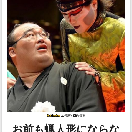
骨無私
骨無私
お前も蝋人形にならな