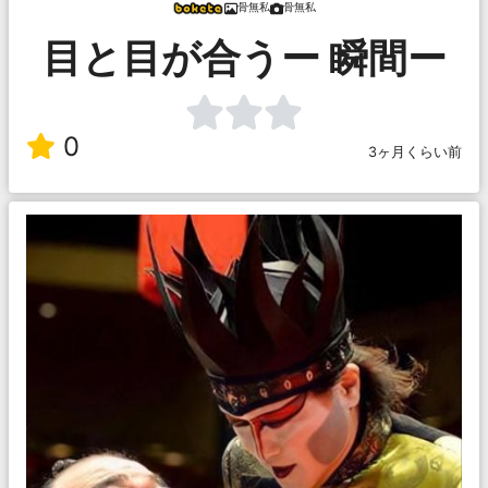
骨無私
骨無私
目と目が合うー 瞬間ー
0
3ヶ月くらい前