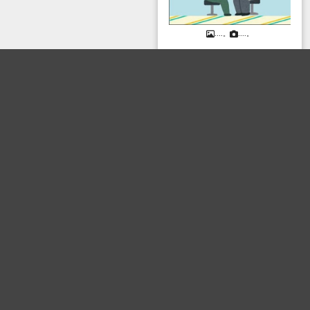
....。
....。
ボケる(
47
)
ボケて
>
お題
>
8054704
3秒で笑える大喜利サービス
写真で一言ボケて(bokete)
ボケ投稿数
115,511,748
件
お題投稿数
8,107,633
件
セーフモード オン
ボケてへようこそ