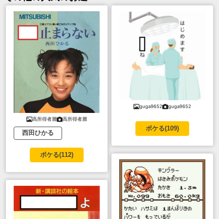
guga9652
guga9652
高所得者層
高所得者層
ボケる(
109
)
西田ひかる
ボケる(
112
)