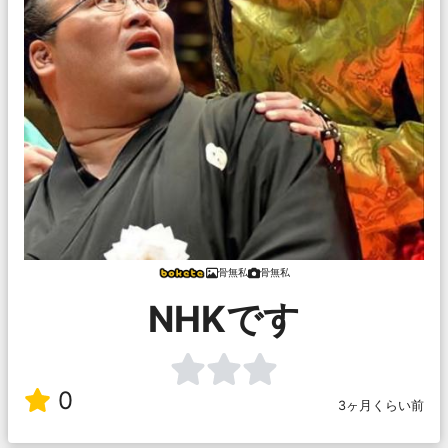
骨無私
骨無私
NHKです
0
3ヶ月くらい前