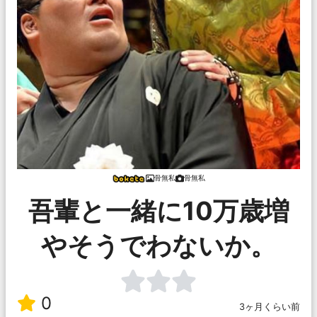
骨無私
骨無私
吾輩と一緒に10万歳増
やそうでわないか。
0
3ヶ月くらい前