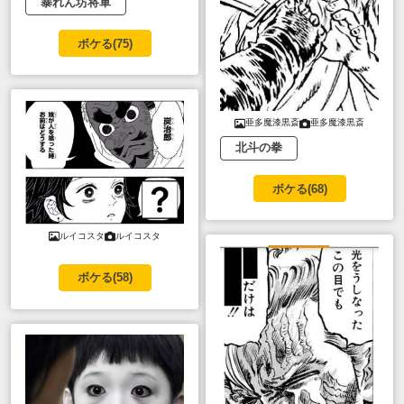
暴れん坊将軍
ボケる(
75
)
亜多魔漆黒斎
亜多魔漆黒斎
北斗の拳
ボケる(
68
)
ルイコスタ
ルイコスタ
ボケる(
58
)