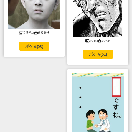
猛反発枕
猛反発枕
abc141
abc141
ボケる(
50
)
ボケる(
51
)