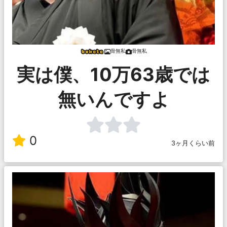
骨無私
骨無私
実は僕、10万63歳では
無いんですよ
0
3ヶ月くらい前