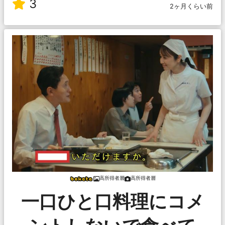
3
2ヶ月くらい前
高所得者層
高所得者層
一口ひと口料理にコメ