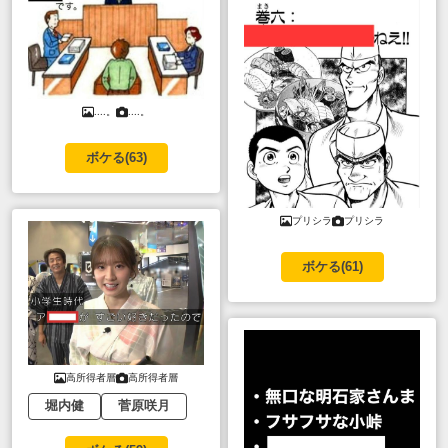
....。
....。
ボケる(
63
)
プリシラ
プリシラ
ボケる(
61
)
高所得者層
高所得者層
堀内健
菅原咲月