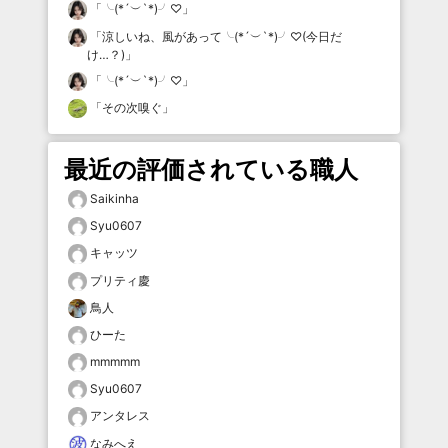
「
╰(*´︶`*)╯♡
」
「
涼しいね、風があって╰(*´︶`*)╯♡(今日だ
け…？)
」
「
╰(*´︶`*)╯♡
」
「
その次嗅ぐ
」
最近の評価されている職人
Saikinha
Syu0607
キャッツ
プリティ慶
鳥人
ひーた
mmmmm
Syu0607
アンタレス
なみへえ