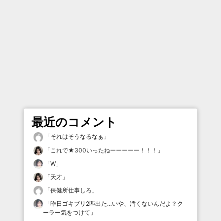
最近のコメント
「
それはそうなるなぁ
」
「
これで★300いったねーーーーー！！！
」
「
W
」
「
天才
」
「
保健所仕事しろ
」
「
昨日ゴキブリ2匹出た…いや、汚くないんだよ？ク
ーラー気をつけて
」