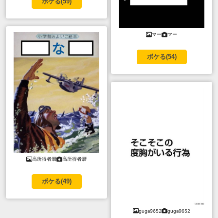
ボケる(
59
)
マー
マー
ボケる(
54
)
高所得者層
高所得者層
ボケる(
49
)
guga9652
guga9652