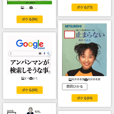
ボケる(
73
)
....。
....。
ボケる(
86
)
まろ
まろ
高所得者層
高所得者層
西田ひかる
ボケる(
68
)
ボケる(
64
)