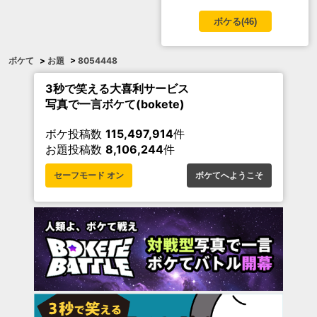
ボケる(
46
)
ボケて
>
お題
>
8054448
3秒で笑える大喜利サービス
写真で一言ボケて(bokete)
ボケ投稿数
115,497,914
件
お題投稿数
8,106,244
件
セーフモード オン
ボケてへようこそ