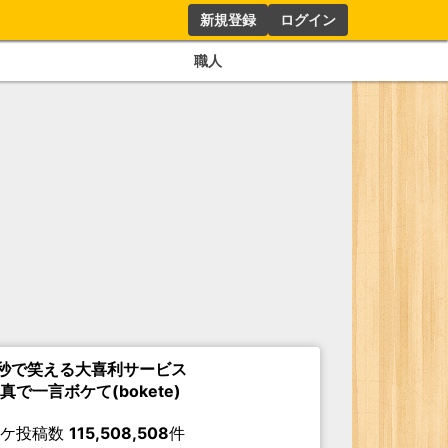
新規登録
ログイン
職人
秒で笑える大喜利サービス
真で一言ボケて(bokete)
ボケ投稿数
115,508,508
件