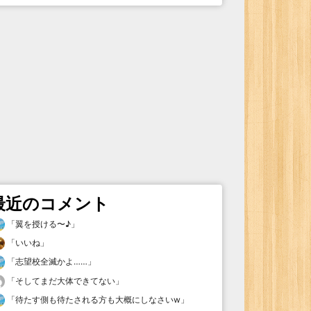
最近のコメント
「
翼を授ける〜♪
」
「
いいね
」
「
志望校全滅かよ……
」
「
そしてまだ大体できてない
」
「
待たす側も待たされる方も大概にしなさいw
」