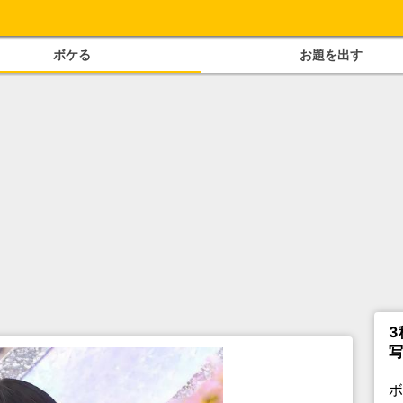
ボケる
お題を出す
3
写