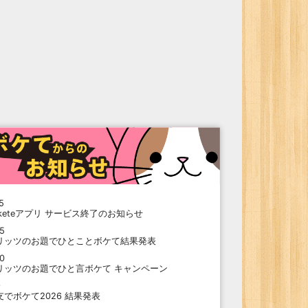
5
oketeアプリ サービス終了のお知らせ
15
リッツのお題でひとことボケて結果発表
10
リッツのお題でひと言ボケて キャンペーン
9
支でボケて2026 結果発表