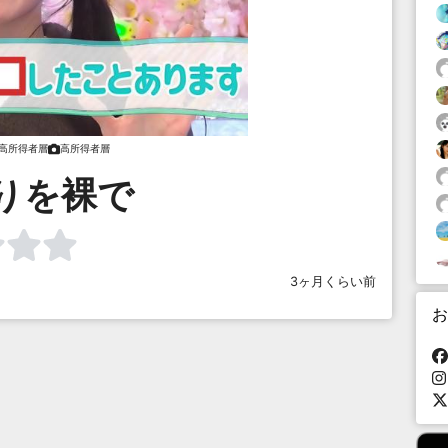
高所得者層
高所得者層
りを裸で
3ヶ月くらい前
お