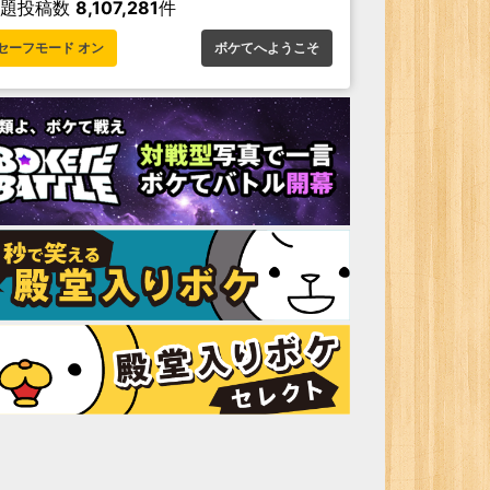
お題投稿数
8,107,281
件
セーフモード オン
ボケてへようこそ