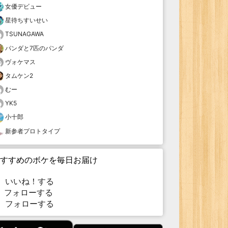
女優デビュー
星待ちすいせい
TSUNAGAWA
パンダと7匹のパンダ
ヴォケマス
タムケン2
むー
YK5
小十郎
新参者プロトタイプ
すすめのボケを毎日お届け
いいね！する
フォローする
フォローする