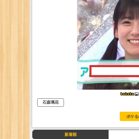
石森璃花
ボケる
新着順