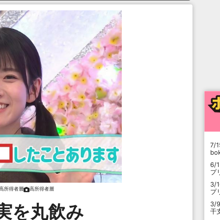
7/1
b
6/
プ
3/
高所得者層
高所得者層
プ
3/
実を丸飲み
干