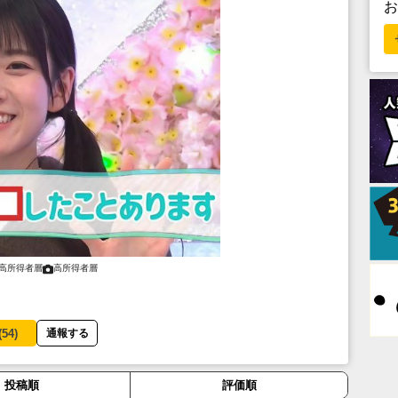
高所得者層
高所得者層
(
54
)
通報する
投稿順
評価順