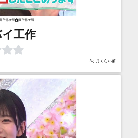
高所得者層
高所得者層
バイ工作
3ヶ月くらい前