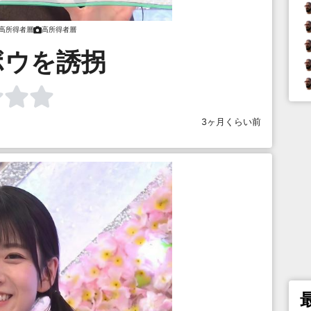
高所得者層
高所得者層
ボウを誘拐
3ヶ月くらい前