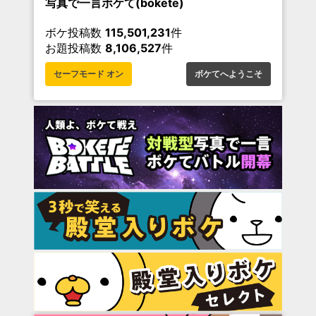
写真で一言ボケて(bokete)
ボケ投稿数
115,501,231
件
お題投稿数
8,106,527
件
セーフモード オン
ボケてへようこそ