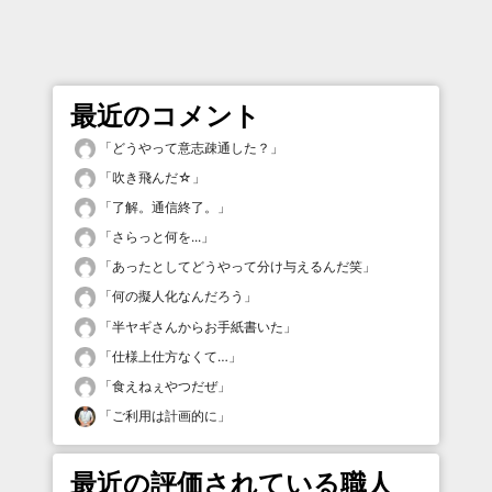
最近のコメント
「
どうやって意志疎通した？
」
「
吹き飛んだ☆
」
「
了解。通信終了。
」
「
さらっと何を...
」
「
あったとしてどうやって分け与えるんだ笑
」
「
何の擬人化なんだろう
」
「
半ヤギさんからお手紙書いた
」
「
仕様上仕方なくて…
」
「
食えねぇやつだぜ
」
「
ご利用は計画的に
」
最近の評価されている職人