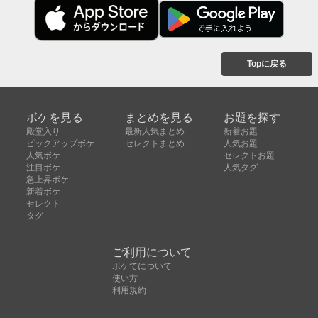
Topに戻る
ボケを見る
まとめを見る
お題を探す
殿堂入り
最新人気まとめ
新着お題
ピックアップボケ
セレクトまとめ
人気お題
人気ボケ
セレクトお題
注目ボケ
人気タグ
急上昇ボケ
新着ボケ
セレクト
タグ
ご利用について
ボケてについて
使い方
利用規約
よくある質問
クッキーの利用について