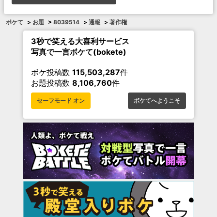
ボケて
>
お題
>
8039514
>
通報
>
著作権
3秒で笑える大喜利サービス
写真で一言ボケて(bokete)
ボケ投稿数
115,503,287
件
お題投稿数
8,106,760
件
セーフモード オン
ボケてへようこそ