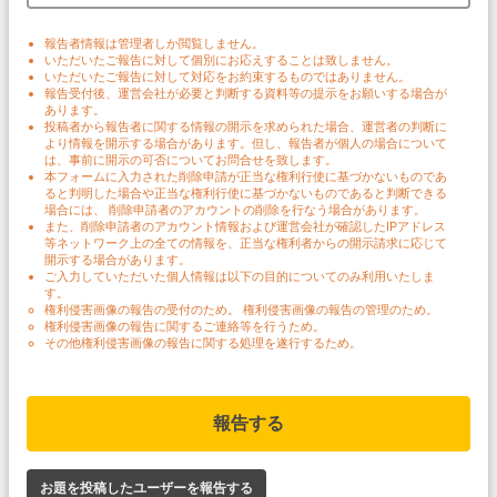
報告者情報は管理者しか閲覧しません。
いただいたご報告に対して個別にお応えすることは致しません。
いただいたご報告に対して対応をお約束するものではありません。
報告受付後、運営会社が必要と判断する資料等の提示をお願いする場合が
あります。
投稿者から報告者に関する情報の開示を求められた場合、運営者の判断に
より情報を開示する場合があります。但し、報告者が個人の場合について
は、事前に開示の可否についてお問合せを致します。
本フォームに入力された削除申請が正当な権利行使に基づかないものであ
ると判明した場合や正当な権利行使に基づかないものであると判断できる
場合には、 削除申請者のアカウントの削除を行なう場合があります。
また、削除申請者のアカウント情報および運営会社が確認したIPアドレス
等ネットワーク上の全ての情報を、正当な権利者からの開示請求に応じて
開示する場合があります。
ご入力していただいた個人情報は以下の目的についてのみ利用いたしま
す。
権利侵害画像の報告の受付のため。 権利侵害画像の報告の管理のため。
権利侵害画像の報告に関するご連絡等を行うため。
その他権利侵害画像の報告に関する処理を遂行するため。
報告する
お題を投稿したユーザーを報告する