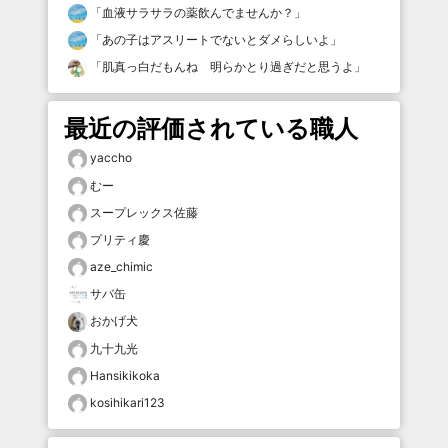
「
血液サラサラの薬飲んでませんか？
」
「
あの子はアスリートでないとダメらしいよ
」
「
肌真っ白だもんね 明らかとり過ぎだと思うよ
」
最近の評価されている職人
yaccho
むー
スープレックス佐藤
プリティ慶
aze_chimic
サバ缶
おかげ犬
九十九光
Hansikikoka
kosihikari123