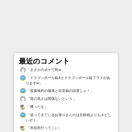
最近のコメント
「
まさかのボケて民w
」
「
ドラゴンボール錠Aとドラゴンボール錠プラスがあ
りますw
」
「
質素倹約の徹底と目安箱の設置じゃ！
」
「
背の高さは関係ないという
」
「
獲ったな
」
「
追ってきているお巡りさんのは豆鉄砲よりもキビし
いぞ！
」
「
市役所行ってこい
」