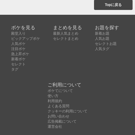
Topに戻る
ボケを見る
まとめを見る
お題を探す
殿堂入り
最新人気まとめ
新着お題
ピックアップボケ
セレクトまとめ
人気お題
人気ボケ
セレクトお題
注目ボケ
人気タグ
急上昇ボケ
新着ボケ
セレクト
タグ
ご利用について
ボケてについて
使い方
利用規約
よくある質問
クッキーの利用について
お問い合わせ
広告掲載について
運営会社