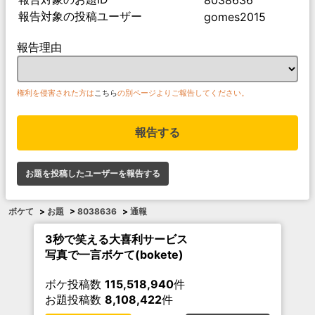
報告対象の投稿ユーザー
gomes2015
報告理由
権利を侵害された方は
こちら
の別ページよりご報告してください。
報告する
お題を投稿したユーザーを報告する
ボケて
>
お題
>
8038636
>
通報
3秒で笑える大喜利サービス
写真で一言ボケて(bokete)
ボケ投稿数
115,518,940
件
お題投稿数
8,108,422
件