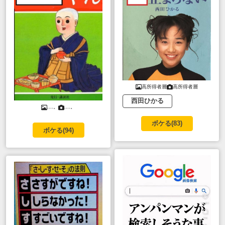
高所得者層
高所得者層
西田ひかる
....。
....。
ボケる(
83
)
ボケる(
94
)