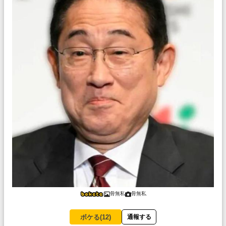
骨無私
骨無私
ボケる(
12
)
通報する