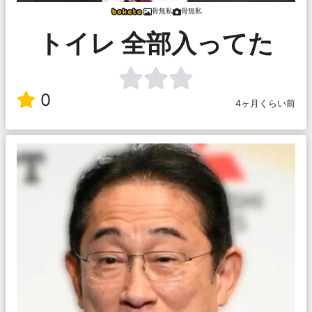
骨無私
骨無私
トイレ 全部入ってた
0
4ヶ月くらい前