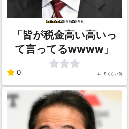
骨無私
骨無私
「皆が税金高い高いっ
て言ってるwwww」
0
4ヶ月くらい前