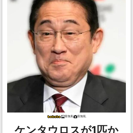
骨無私
骨無私
ケンタウロスが1匹か