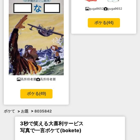
guga9652
guga9652
ボケる(
44
)
高所得者層
高所得者層
ボケる(
49
)
ボケて
>
お題
>
8035842
3秒で笑える大喜利サービス
写真で一言ボケて(bokete)