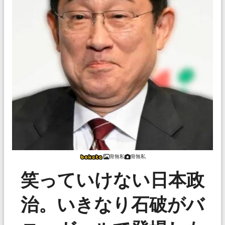
骨無私
骨無私
笑っていけない日本政
治。いきなり石破がバ