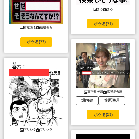
まろ
まろ
ボケる(
71
)
鯖威張る
鯖威張る
ボケる(
73
)
高所得者層
高所得者層
堀内健
菅原咲月
ボケる(
59
)
プリシラ
プリシラ