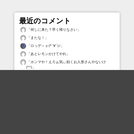
最近のコメント
「
何しに来た？早く帰りなさい
」
「
またな！
」
「
ロっデ～ォ(*´∀`)ﾉ
」
「
あとレモンかけてやれ
」
「
ホンマや！えろぉ気ぃ効くお人形さんやないけ
(^^)
」
「
ちょっと好き
」
「
ちょっと好き
」
「
その次相手に投げる
」
「
ルフィ改めブヒ〜
」
「
白衣だからマーク間違えて認識したんかw
」
最近の評価されている職人