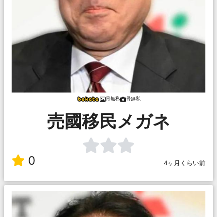
骨無私
骨無私
売國移民メガネ
0
4ヶ月くらい前