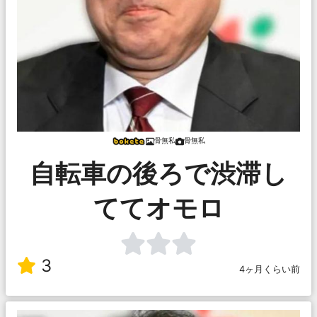
骨無私
骨無私
自転車の後ろで渋滞し
ててオモロ
3
4ヶ月くらい前