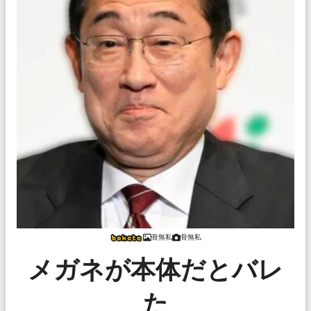
骨無私
骨無私
メガネが本体だとバレ
た