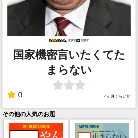
骨無私
骨無私
国家機密言いたくてた
まらない
0
4ヶ月くらい前
その他
の人気のお題