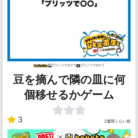
プリッツでボケて
プリッツでボケて
豆を摘んで隣の皿に何
個移せるかゲーム
3
2週間くらい前