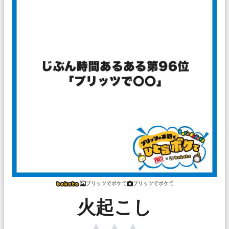
プリッツでボケて
プリッツでボケて
火起こし