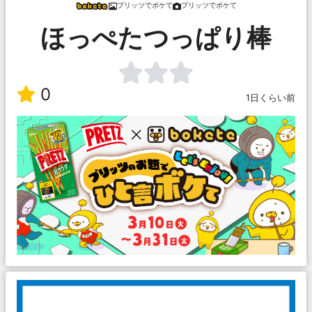
プリッツでボケて
プリッツでボケて
ほっぺたつっぱり棒
0
1日くらい前