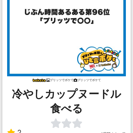
プリッツでボケて
プリッツでボケて
冷やしカップヌードル
食べる
2