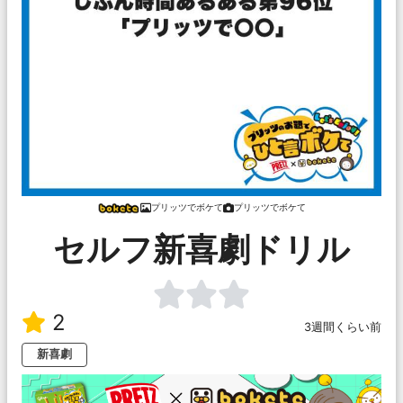
プリッツでボケて
プリッツでボケて
セルフ新喜劇ドリル
2
3週間くらい前
新喜劇