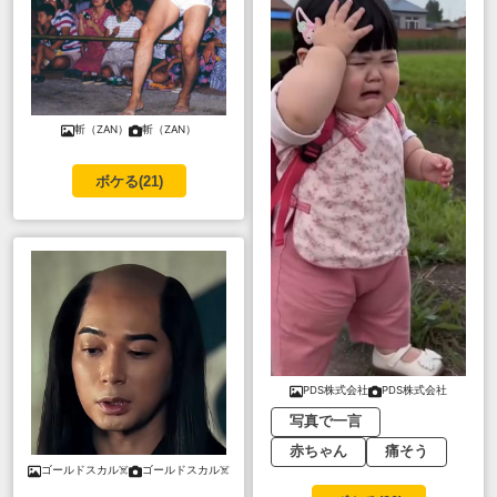
斬（ZAN）
斬（ZAN）
ボケる(
21
)
PDS株式会社
PDS株式会社
写真で一言
赤ちゃん
痛そう
ゴールドスカル☠️
ゴールドスカル☠️