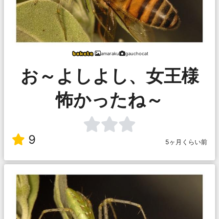
amaraku
gauchocat
お～よしよし、女王様
怖かったね～
9
5ヶ月くらい前