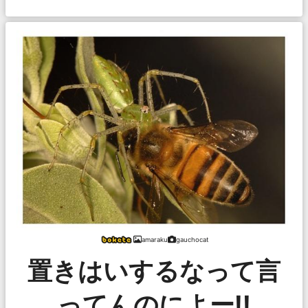
amaraku
gauchocat
置きはいするなって言
ってんのによー!!