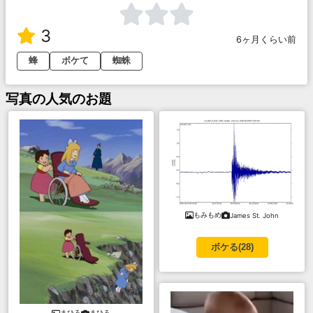
3
6ヶ月くらい前
蜂
ボケて
蜘蛛
写真
の人気のお題
もみもめ
James St. John
ボケる(
28
)
まひろ
まひろ