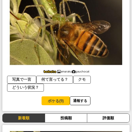
amaraku
gauchocat
写真で一言
何て言ってる？
クモ
どういう状況？
ボケる(
9
)
通報する
新着順
投稿順
評価順