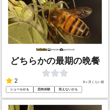
amaraku
gauchocat
どちらかの最期の晩餐
2
6ヶ月くらい前
シュールかも
恐怖体験
笑えないかも