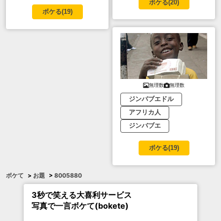
ボケる(
20
)
ボケる(
19
)
無理数
無理数
ジンバブエドル
アフリカ人
ジンバブエ
ボケる(
19
)
ボケて
>
お題
>
8005880
3秒で笑える大喜利サービス
写真で一言ボケて(bokete)