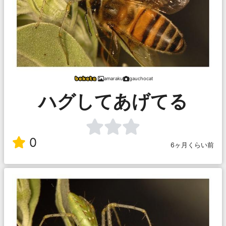
amaraku
gauchocat
ハグしてあげてる
0
6ヶ月くらい前