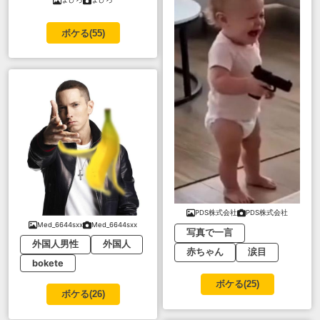
ボケる(
55
)
PDS株式会社
PDS株式会社
Med_6644sxx
Med_6644sxx
写真で一言
外国人男性
外国人
赤ちゃん
涙目
bokete
ボケる(
25
)
ボケる(
26
)