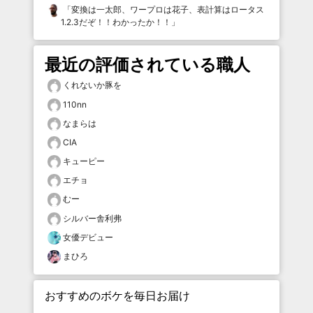
「
変換は一太郎、ワープロは花子、表計算はロータス
1.2.3だぞ！！わかったか！！
」
最近の評価されている職人
くれないか豚を
110nn
なまらは
CIA
キューピー
エチョ
むー
シルバー舎利弗
女優デビュー
まひろ
おすすめのボケを毎日お届け