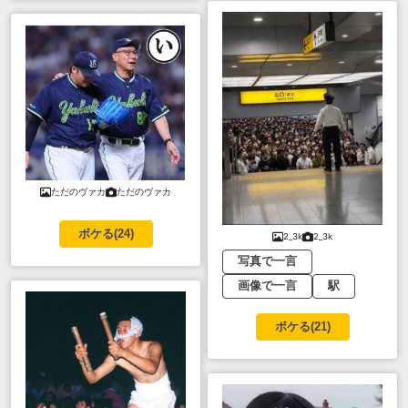
ただのヴァカ
ただのヴァカ
ボケる(
24
)
2_3k
2_3k
写真で一言
画像で一言
駅
ボケる(
21
)