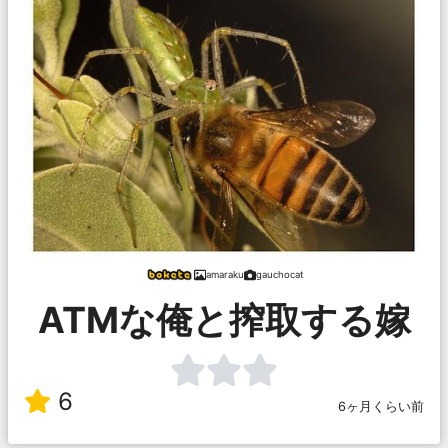
amaraku
gauchocat
ATMな俺と搾取する嫁
6
6ヶ月くらい前