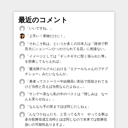
最近のコメント
「
いいですね。
」
「
上手い！果物だけに！
」
「
それこそ私は、というか多くの日本人は『路傍で野
良犬にションベンひっかけられてる花』に相違ない
」
「
イメージとしては『ギッチギチに堅く張られた弩』
を想像してもらえれば
」
「
魔法陣グルグルにおける『エクールちゃんのプチプ
チショー』みたいなもんか
」
「
勇者ってストーリー中結構高い割合で投獄されてる
けど当然と言えば当然なんだよねぇ…
」
「
サンデー系なら私の中のベストは『憎しみは な〜
んも実らせねぇ』
」
「
なんなら手の形までほぼ同じだしねぇ
」
「
んなワケねぇだろ、と言ってる方々 やってる事は
多分歌舞伎成立当時とほぼ同じなので未来では歌舞伎
扱いの可能性ありますよ
」