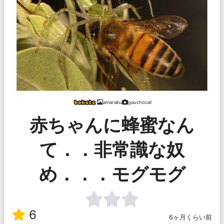
amaraku
gauchocat
赤ちゃんに蜂蜜なん
て．．非常識な奴
め．．．モグモグ
6
6ヶ月くらい前