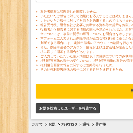
報告者情報は管理者しか閲覧しません。
いただいたご報告に対して個別にお応えすることは致しません
いただいたご報告に対して対応をお約束するものではありませ
報告受付後、運営会社が必要と判断する資料等の提示をお願い
投稿者から報告者に関する情報の開示を求められた場合、運営
合については、事前に開示の可否についてお問合せを致します
本フォームに入力された削除申請が正当な権利行使に基づかな
判断できる場合には、 削除申請者のアカウントの削除を行な
また、削除申請者のアカウント情報および運営会社が確認した
求に応じて開示する場合があります。
ご入力していただいた個人情報は以下の目的についてのみ利用
権利侵害画像の報告の受付のため。 権利侵害画像の報告の管理
権利侵害画像の報告に関するご連絡等を行うため。
その他権利侵害画像の報告に関する処理を遂行するため。
お題を投稿したユーザーを報告する
ボケて
>
お題
>
7993120
>
通報
>
著作権