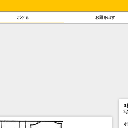
ボケる
お題を出す
3
写