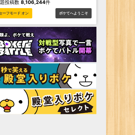
お題投稿数
8,106,244
件
セーフモード オン
ボケてへようこそ