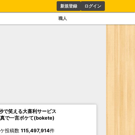
新規登録
ログイン
職人
秒で笑える大喜利サービス
真で一言ボケて(bokete)
ボケ投稿数
115,497,914
件