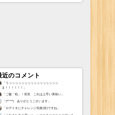
最近のコメント
「
うっっっっっっっっっっっっっっっっ
ま！！！！！！
」
「
ご飯「粒」！笑笑 これは上手い美味い
」
「
(*^^*) ありがとうございます
」
「
ロデイオにチャレンジ失敗(笑)ですね
」