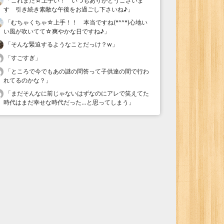
「
これまた☆上手い！ いつもありがとうございま
す 引き続き素敵な午後をお過ごし下さいね♪
」
「
むちゃくちゃ☆上手！！ 本当ですね(*^^*)心地い
い風が吹いてて☆爽やかな日ですね♪
」
「
そんな緊迫するようなことだっけ？w
」
「
すごすぎ
」
「
ところで今でもあの謎の問答って子供達の間で行わ
れてるのかな？
」
「
まだそんなに前じゃないはずなのにアレで笑えてた
時代はまだ幸せな時代だった…と思ってしまう
」