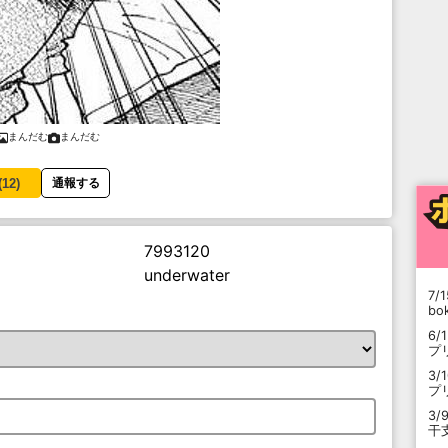
まんだむ
まんだむ
(
12
)
通報する
7993120
underwater
7/1
b
6/
プ
3/
プ
3/
干