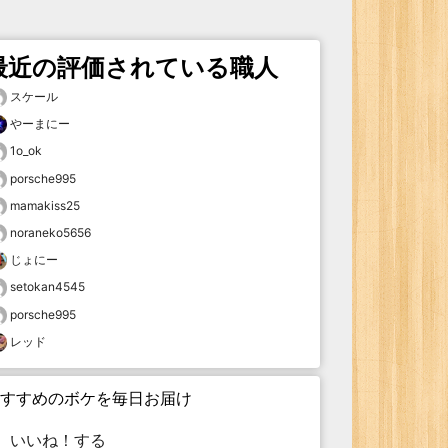
最近の評価されている職人
スケール
やーまにー
1o_ok
porsche995
mamakiss25
noraneko5656
じょにー
setokan4545
porsche995
レッド
すすめのボケを毎日お届け
いいね！する