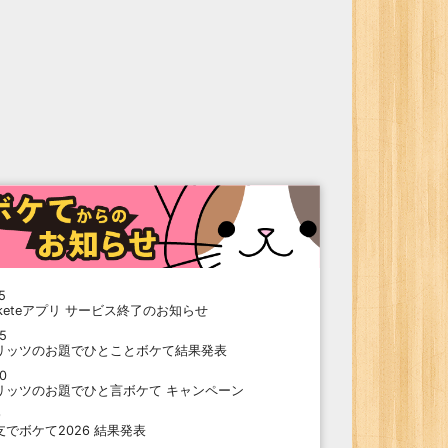
5
oketeアプリ サービス終了のお知らせ
15
リッツのお題でひとことボケて結果発表
10
リッツのお題でひと言ボケて キャンペーン
9
支でボケて2026 結果発表