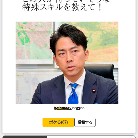
OQ
OQ
ボケる(
87
)
通報する