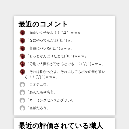
最近のコメント
「
面食い女子かよ！！(´Д｀)ｗｗｗ
」
「
なにやってんだよ(´Д｀)ｗ
」
「
普通にバレる(´Д｀)ｗｗｗ
」
「
もっとがんばりたまえ(´Д｀)ｗｗｗ
」
「
分別で人間性が分かるとでも！？(´Д｀)ｗｗｗ
」
「
それは良かったよ。それにしてもボケの量が多い
な！！(´Д｀)ｗｗｗ
」
「
ラオチュウ
」
「
あんたもや高市
」
「
ネーミングセンスがダサい!
」
「
当然だろう
」
最近の評価されている職人