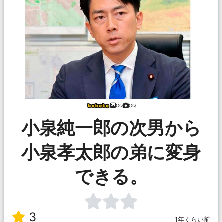
OQ
OQ
小泉純一郎の次男から
小泉孝太郎の弟に変身
できる。
3
1年くらい前