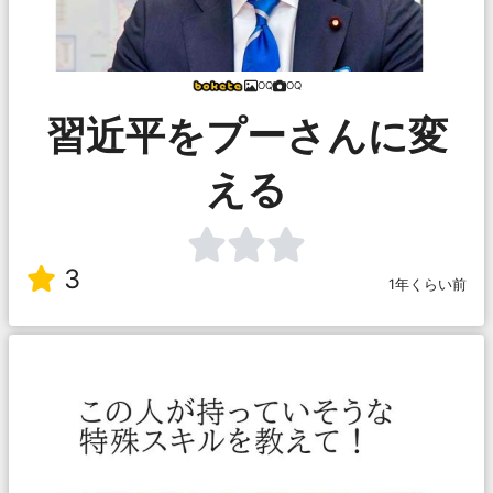
OQ
OQ
習近平をプーさんに変
える
3
1年くらい前