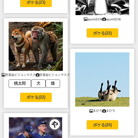
ボケる(
23
)
ayumi3218
ayumi3218
ボケる(
22
)
甘楽@ピジョンマスク
甘楽@ピジョンマスク
桃太郎
犬
猿
ボケる(
22
)
まひろ
まひろ
ボケる(
20
)