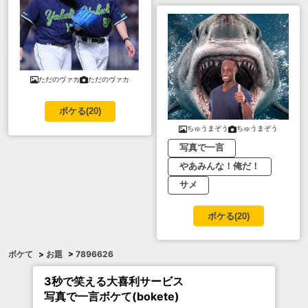
ただのヴァカ
ただのヴァカ
ボケる(
20
)
ちゅうまぞう
ちゅうまぞう
写真で一言
やあみんな！俺だ！
サメ
ボケる(
20
)
ボケて
>
お題
>
7896626
3秒で笑える大喜利サービス
写真で一言ボケて(bokete)