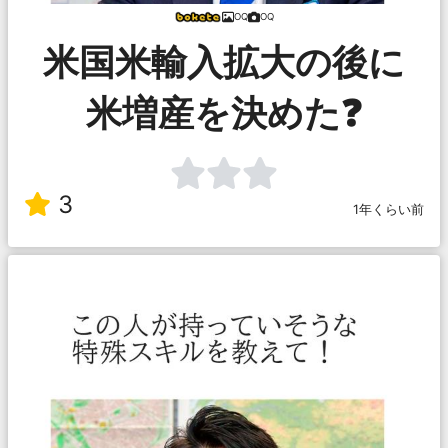
OQ
OQ
米国米輸入拡大の後に
米増産を決めた❓
3
1年くらい前