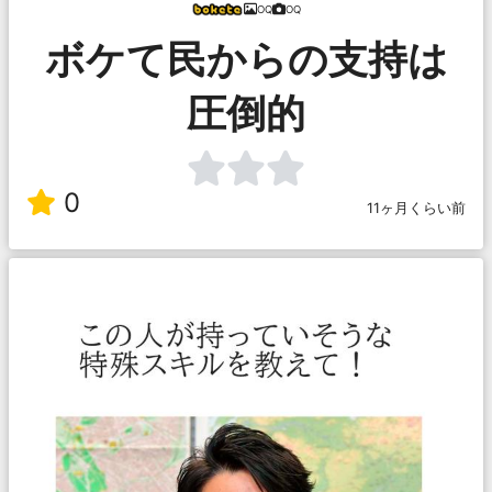
OQ
OQ
ボケて民からの支持は
圧倒的
0
11ヶ月くらい前