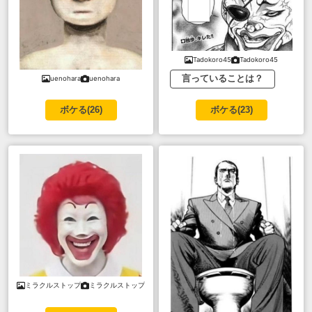
Tadokoro45
Tadokoro45
言っていることは？
uenohara
uenohara
ボケる(
26
)
ボケる(
23
)
ミラクルストップ
ミラクルストップ