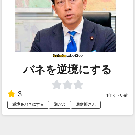
OQ
OQ
バネを逆境にする
3
1年くらい前
逆境をバネにする
逆だよ
進次郎さん