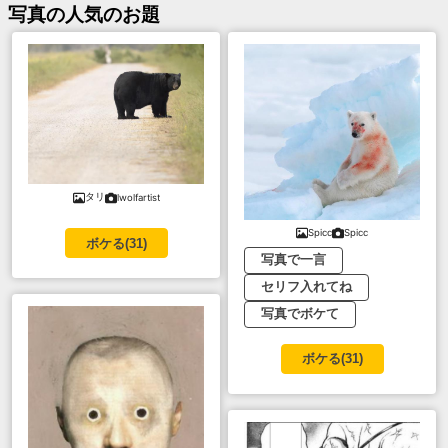
写真
の人気のお題
タリ
lwolfartist
Spicc
Spicc
ボケる(
31
)
写真で一言
セリフ入れてね
写真でボケて
ボケる(
31
)