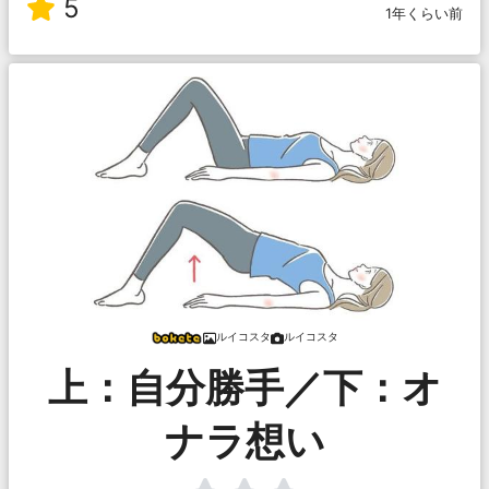
5
1年くらい前
ルイコスタ
ルイコスタ
上：自分勝手／下：オ
ナラ想い