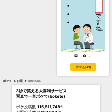
....。
....。
ボケる(
49
)
ボケて
>
お題
>
7891585
3秒で笑える大喜利サービス
写真で一言ボケて(bokete)
ボケ投稿数
115,511,748
件