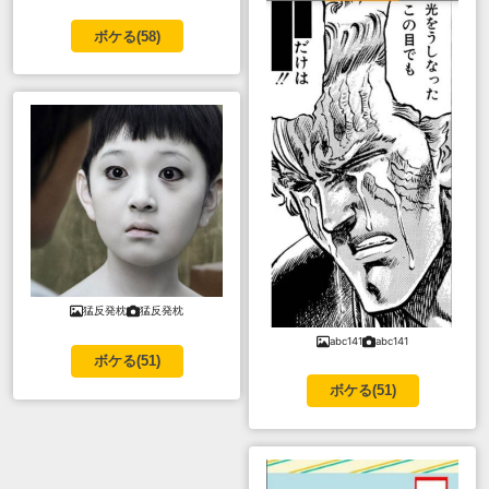
ボケる(
58
)
猛反発枕
猛反発枕
abc141
abc141
ボケる(
51
)
ボケる(
51
)