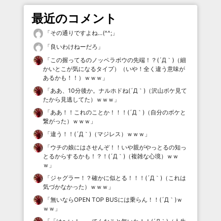
最近のコメント
「
その通りですよね…(^^;
」
「
良いわけねーだろ
」
「
この握ってるのノッペラボウの先端！？(´Д｀)（細
かいとこが気になるタイプ）（いや！全く違う意味が
あるかも！！）ｗｗｗ
」
「
ああ、10分後か。ナルホドね(´Д｀)（沢山ボケ見て
たから見逃してた）ｗｗｗ
」
「
ああ！！これのことか！！！(´Д｀)（自分のボケと
繋がった）ｗｗｗ
」
「
違う！！(´Д｀)（マジレス）ｗｗｗ
」
「
ウチの娘にはさせんぞ！！いや親がやっとるの知っ
とるからするかも！？！(´Д｀)（複雑な心境）ｗｗ
ｗ
」
「
ジャグラー！？確かに似とる！！！(´Д｀)（これは
気づかなかった）ｗｗｗ
」
「
無いならOPEN TOP BUSには乗らん！！(´Д｀)ｗ
ｗｗ
」