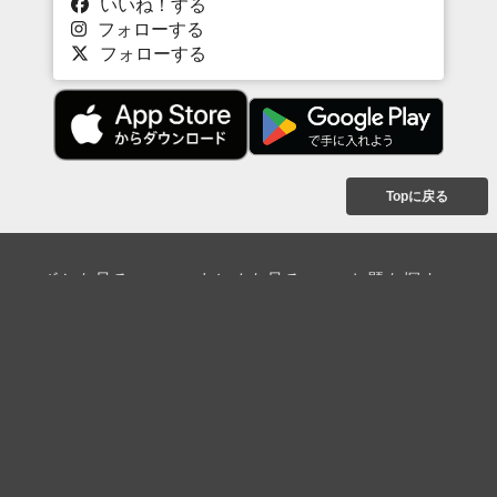
いいね！する
フォローする
フォローする
Topに戻る
ボケを見る
まとめを見る
お題を探す
殿堂入り
最新人気まとめ
新着お題
ピックアップボケ
セレクトまとめ
人気お題
人気ボケ
セレクトお題
注目ボケ
人気タグ
急上昇ボケ
新着ボケ
セレクト
タグ
ご利用について