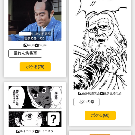
bu_mi
bu_mi
暴れん坊将軍
ボケる(
75
)
亜多魔漆黒斎
亜多魔漆黒斎
北斗の拳
ボケる(
68
)
ルイコスタ
ルイコスタ