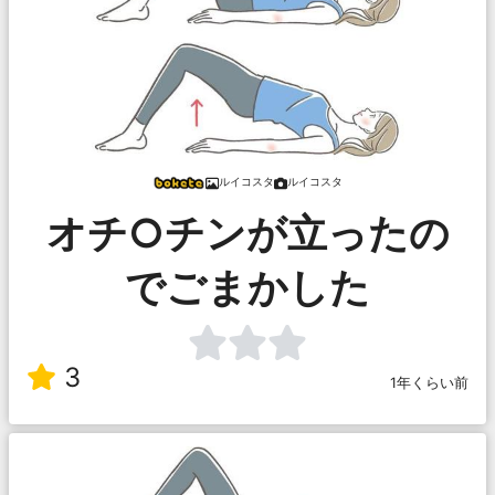
ルイコスタ
ルイコスタ
オチ○チンが立ったの
でごまかした
3
1年くらい前