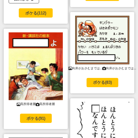
ボケる(
112
)
向井がおさむまでは…
向井がおさむまでは…
ボケる(
83
)
高所得者層
高所得者層
ボケる(
91
)