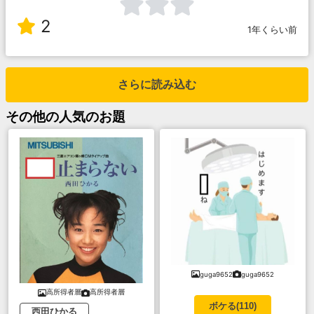
2
1年くらい前
さらに読み込む
その他
の人気のお題
guga9652
guga9652
高所得者層
高所得者層
ボケる(
110
)
西田ひかる