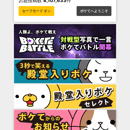
お題投稿数
8,107,633
件
セーフモード オン
ボケてへようこそ