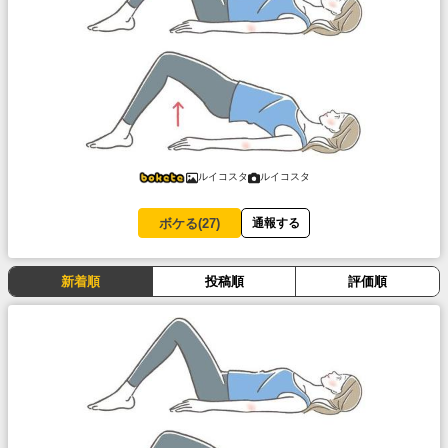
ルイコスタ
ルイコスタ
ボケる(
27
)
通報する
新着順
投稿順
評価順