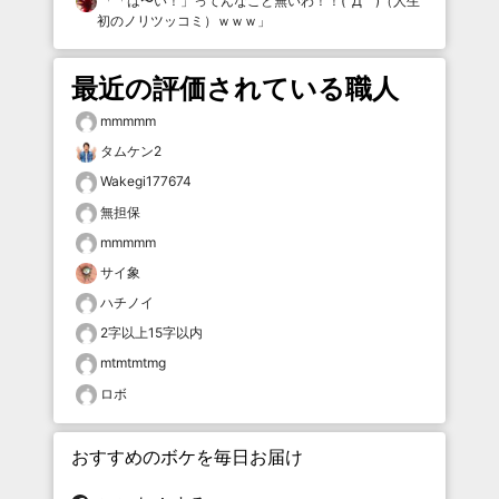
「
「は〜い！」ってんなこと無いわ！！(´Д｀)（人生
初のノリツッコミ）ｗｗｗ
」
最近の評価されている職人
mmmmm
タムケン2
Wakegi177674
無担保
mmmmm
サイ象
ハチノイ
2字以上15字以内
mtmtmtmg
ロボ
おすすめのボケを毎日お届け