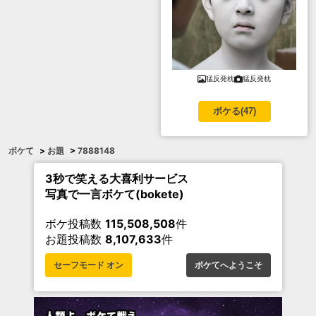
猛反発枕
猛反発枕
ボケる(
47
)
ボケて
>
お題
>
7888148
3秒で笑える大喜利サービス
写真で一言ボケて(bokete)
ボケ投稿数
115,508,508
件
お題投稿数
8,107,633
件
セーフモード オン
ボケてへようこそ