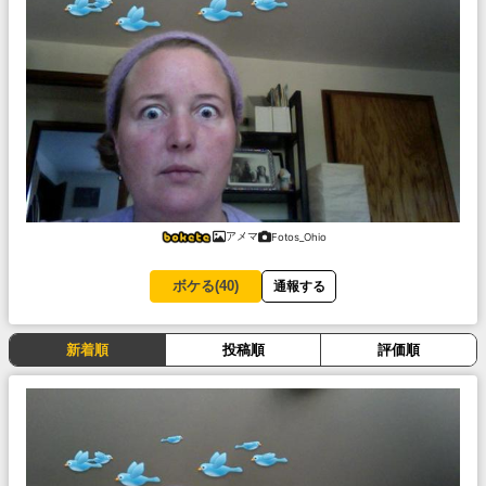
アメマ
Fotos_Ohio
ボケる(
40
)
通報する
新着順
投稿順
評価順