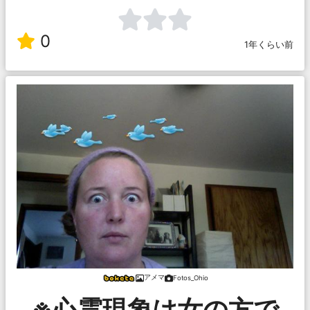
0
1年くらい前
アメマ
Fotos_Ohio
※心霊現象は女の方で