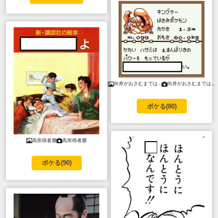
向井がおさむまでは…
向井がおさむまでは…
ボケる(
80
)
高所得者層
高所得者層
ボケる(
90
)