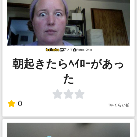
アメマ
Fotos_Ohio
朝起きたらﾍｲﾛｰがあっ
た
0
1年くらい前