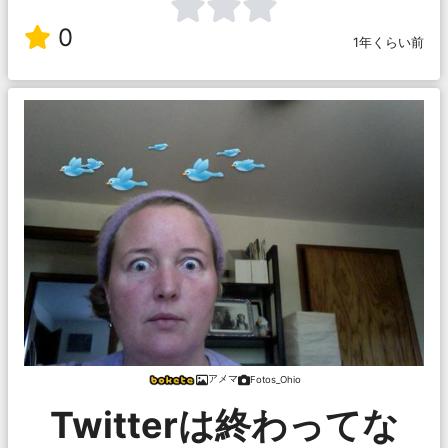
0
1年くらい前
アメマ
Fotos_Ohio
Twitterは終わってな