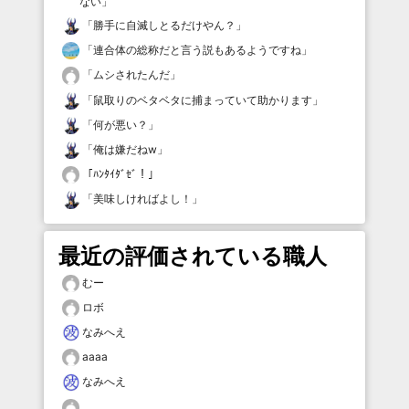
ない
」
「
勝手に自滅しとるだけやん？
」
「
連合体の総称だと言う説もあるようですね
」
「
ムシされたんだ
」
「
鼠取りのベタベタに捕まっていて助かります
」
「
何が悪い？
」
「
俺は嫌だねw
」
「
ﾊﾝﾀｲﾀﾞｾﾞ！
」
「
美味しければよし！
」
最近の評価されている職人
むー
ロボ
なみへえ
aaaa
なみへえ