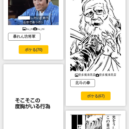
bu_mi
bu_mi
暴れん坊将軍
ボケる(
70
)
亜多魔漆黒斎
亜多魔漆黒斎
北斗の拳
ボケる(
67
)