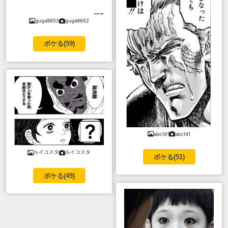
guga9652
guga9652
ボケる(
59
)
abc141
abc141
ルイコスタ
ルイコスタ
ボケる(
51
)
ボケる(
49
)