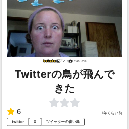
アメマ
Fotos_Ohio
Twitterの鳥が飛んで
きた
6
1年くらい前
twitter
X
ツイッターの青い鳥