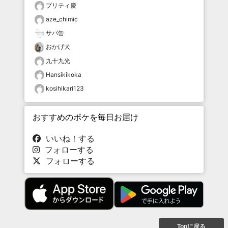
プリティ慶
aze_chimic
サバ缶
おかげ犬
九十九光
Hansikikoka
kosihikari123
おすすめのボケを毎日お届け
いいね！する
フォローする
フォローする
Topに戻る