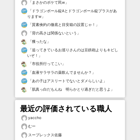
「
まさかのボケて民w
」
「
ドラゴンボール錠Aとドラゴンボール錠プラスがあ
りますw
」
「
質素倹約の徹底と目安箱の設置じゃ！
」
「
背の高さは関係ないという
」
「
獲ったな
」
「
追ってきているお巡りさんのは豆鉄砲よりもキビし
いぞ！
」
「
市役所行ってこい
」
「
血液サラサラの薬飲んでませんか？
」
「
あの子はアスリートでないとダメらしいよ
」
「
肌真っ白だもんね 明らかとり過ぎだと思うよ
」
最近の評価されている職人
yaccho
むー
スープレックス佐藤