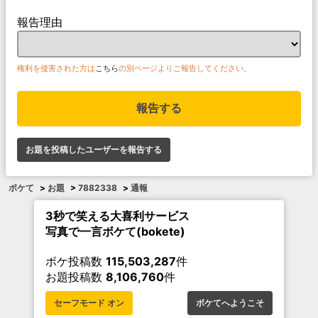
報告理由
権利を侵害された方は
こちら
の別ページよりご報告してください。
報告する
お題を投稿したユーザーを報告する
ボケて
>
お題
>
7882338
>
通報
3秒で笑える大喜利サービス
写真で一言ボケて(bokete)
ボケ投稿数
115,503,287
件
お題投稿数
8,106,760
件
セーフモード オン
ボケてへようこそ