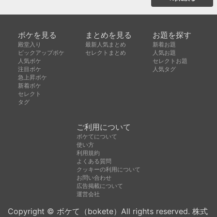
ボケを見る
まとめを見る
お題を探す
殿堂入り
最新人気まとめ
新着お題
ピックアップボケ
セレクトまとめ
人気お題
人気ボケ
セレクトお題
注目ボケ
人気タグ
急上昇ボケ
新着ボケ
セレクト
タグ
ご利用について
ボケてについて
使い方
利用規約
よくある質問
クッキーの利用について
お問い合わせ
広告掲載について
運営会社
Copyright © ボケて（bokete）All rights reserved. 株式