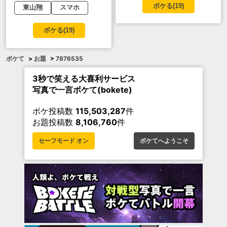
ボケる(
19
)
東山翔
スマホ
ボケる(
19
)
ボケて
>
お題
>
7876535
3秒で笑える大喜利サービス
写真で一言ボケて(bokete)
ボケ投稿数
115,503,287
件
お題投稿数
8,106,760
件
セーフモード オン
ボケてへようこそ