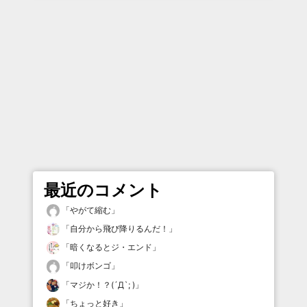
最近のコメント
「
やがて縮む
」
「
自分から飛び降りるんだ！
」
「
暗くなるとジ・エンド
」
「
叩けボンゴ
」
「
マジか！？(´Д`; )
」
「
ちょっと好き
」