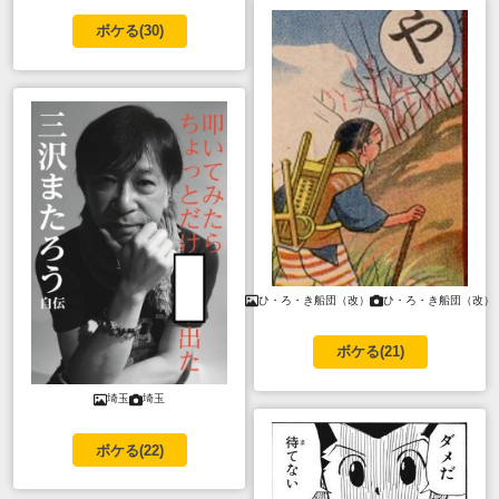
ボケる(
30
)
ひ・ろ・き船団（改）
ひ・ろ・き船団（改）
ボケる(
21
)
埼玉
埼玉
ボケる(
22
)