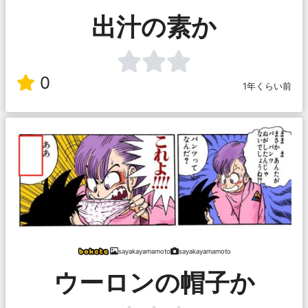
出汁の素か
0
1年くらい前
sayakayamamoto
sayakayamamoto
ウーロンの帽子か