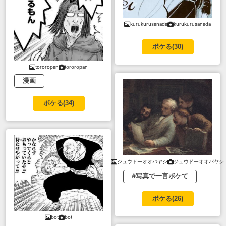
kurukurusanada
kurukurusanada
ボケる(
30
)
tororopan
tororopan
漫画
ボケる(
34
)
ジュウドーオオバヤシ
ジュウドーオオバヤシ
#写真で一言ボケて
ボケる(
26
)
bot
bot