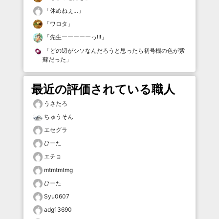
「
休めねぇ…
」
「
ワロタ
」
「
先生ーーーーーっ!!!
」
「
どの辺がシソなんだろうと思ったら初号機の色が紫
蘇だった
」
最近の評価されている職人
うさたろ
ちゅうそん
エセグラ
ひーた
エチョ
mtmtmtmg
ひーた
Syu0607
adg13690