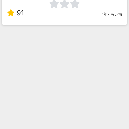
91
1年くらい前