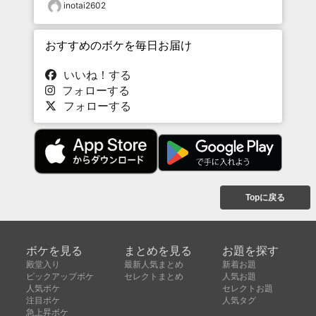
inotai2602
おすすめのボケを毎日お届け
いいね！する
フォローする
フォローする
Topに戻る
ボケを見る
まとめを見る
お題を探す
殿堂入り
最新人気まとめ
新着お題
ピックアップボケ
セレクトまとめ
人気お題
人気ボケ
セレクトお題
注目ボケ
人気タグ
急上昇ボケ