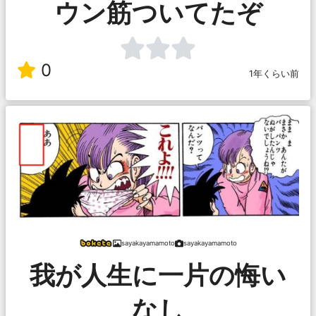
ウン筋ついてたぞ
0
1年くらい前
sayakayamamoto
sayakayamamoto
我が人生に一片の悔い
なし