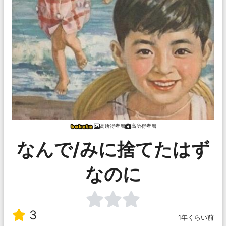
高所得者層
高所得者層
なんで/みに捨てたはず
なのに
3
1年くらい前