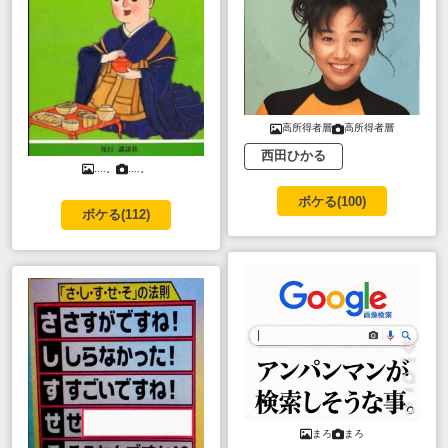
高所得者層
高所得者層
西田ひかる
....。
....。
ボケる(
100
)
ボケる(
112
)
まろ
まろ