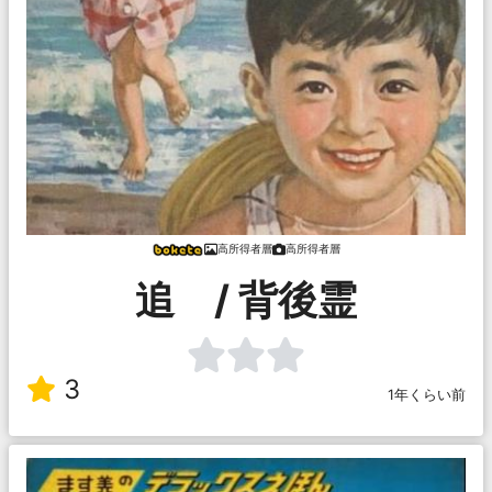
高所得者層
高所得者層
追 / 背後霊
3
1年くらい前