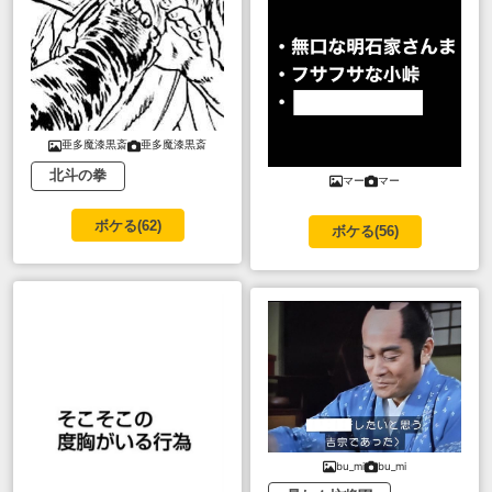
亜多魔漆黒斎
亜多魔漆黒斎
北斗の拳
マー
マー
ボケる(
62
)
ボケる(
56
)
bu_mi
bu_mi