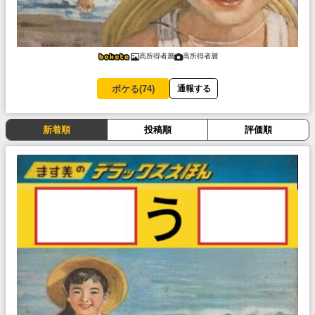
高所得者層
高所得者層
ボケる(
74
)
通報する
新着順
投稿順
評価順