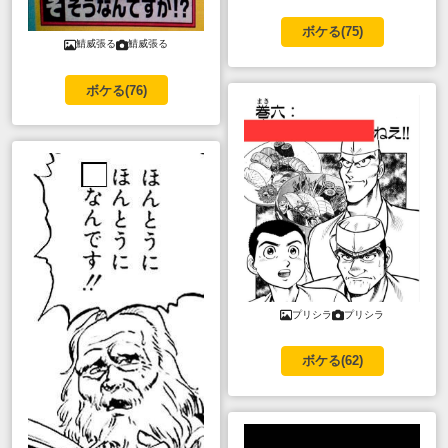
ボケる(
75
)
鯖威張る
鯖威張る
ボケる(
76
)
プリシラ
プリシラ
ボケる(
62
)