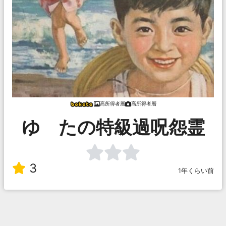
高所得者層
高所得者層
ゆ たの特級過呪怨霊
3
1年くらい前