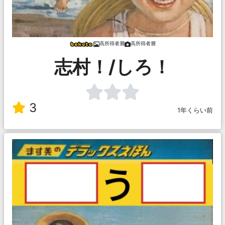
高所得者層
高所得者層
志村！/しろ！
3
1年くらい前