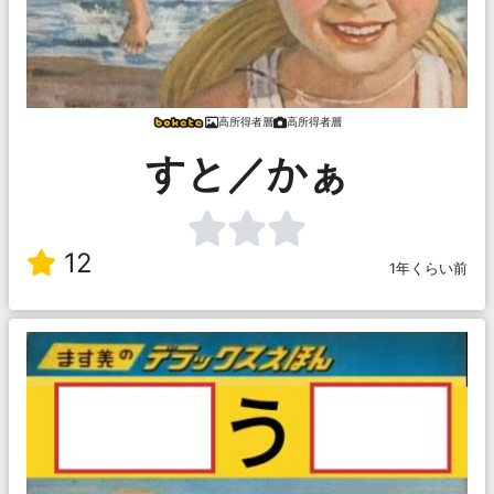
高所得者層
高所得者層
すと／かぁ
12
1年くらい前