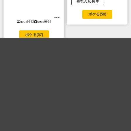
暴れん坊将軍
ボケる(
50
)
guga9652
guga9652
ボケる(
57
)
高所得者層
高所得者層