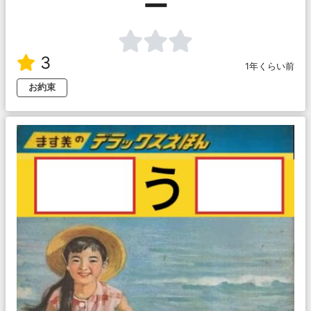
ー
3
1年くらい前
お約束