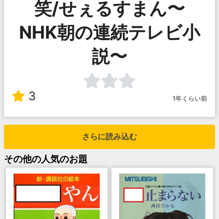
笑/せぇるすまん〜
NHK朝の連続テレビ小
説〜
3
1年くらい前
さらに読み込む
その他
の人気のお題