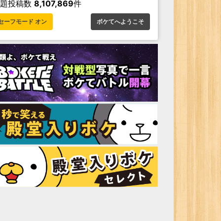
お題投稿数
8,107,869
件
セーフモード オン
ボケてへようこそ