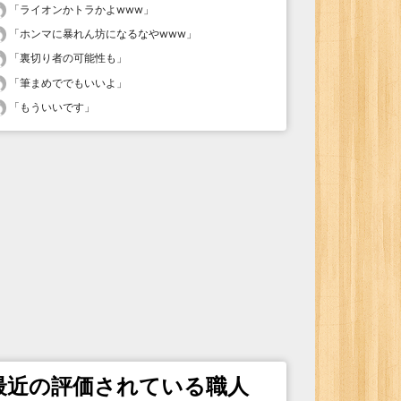
「
ライオンかトラかよwww
」
「
ホンマに暴れん坊になるなやwww
」
「
裏切り者の可能性も
」
「
筆まめででもいいよ
」
「
もういいです
」
最近の評価されている職人