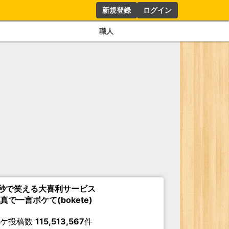
新規登録
ログイン
職人
秒で笑える大喜利サービス
真で一言ボケて(bokete)
ボケ投稿数
115,513,567
件