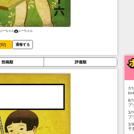
ぷーちゃん
ぷーちゃん
(
92
)
通報する
投稿順
評価順
7/1
b
6/
プ
3/
プ
3/
干