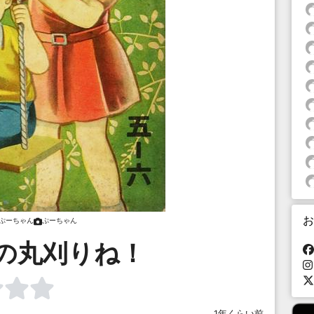
お
ぷーちゃん
ぷーちゃん
の丸刈りね！
1年くらい前