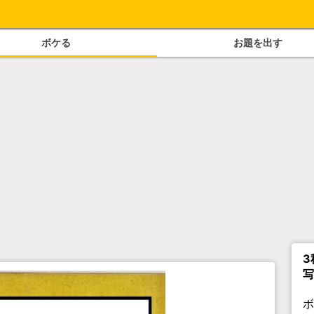
ボケる
お題を出す
3
写