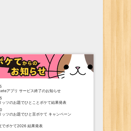
5
oketeアプリ サービス終了のお知らせ
15
リッツのお題でひとことボケて結果発表
10
リッツのお題でひと言ボケて キャンペーン
9
支でボケて2026 結果発表