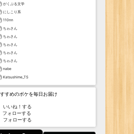
がくぶる文学
にしこり系
110nn
ちゎさん
ちゎさん
ちゎさん
ちゎさん
ちゎさん
nabe
Katsushime_TS
すすめのボケを毎日お届け
いいね！する
フォローする
フォローする