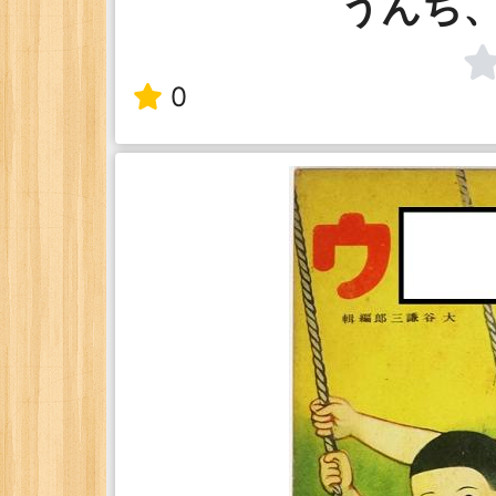
うんち
0