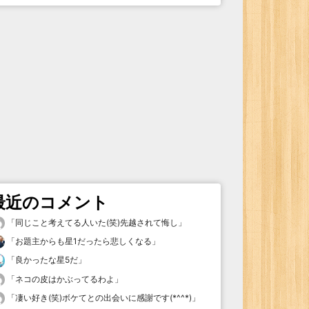
最近のコメント
「
同じこと考えてる人いた(笑)先越されて悔し
」
「
お題主からも星1だったら悲しくなる
」
「
良かったな星5だ
」
「
ネコの皮はかぶってるわよ
」
「
凄い好き(笑)ボケてとの出会いに感謝です(*^^*)
」