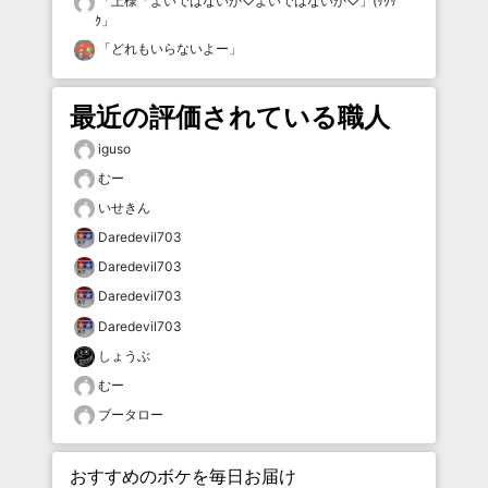
「
上様「よいではないか♡よいではないか♡」(ｻｸｻ
ｸ
」
「
どれもいらないよー
」
最近の評価されている職人
iguso
むー
いせきん
Daredevil703
Daredevil703
Daredevil703
Daredevil703
しょうぶ
むー
ブータロー
おすすめのボケを毎日お届け