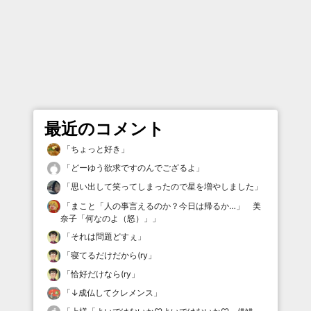
最近のコメント
「
ちょっと好き
」
「
どーゆう欲求ですのんでござるよ
」
「
思い出して笑ってしまったので星を増やしました
」
「
まこと「人の事言えるのか？今日は帰るか…」 美
奈子「何なのよ（怒）」
」
「
それは問題どすぇ
」
「
寝てるだけだから(ry
」
「
恰好だけなら(ry
」
「
↓成仏してクレメンス
」