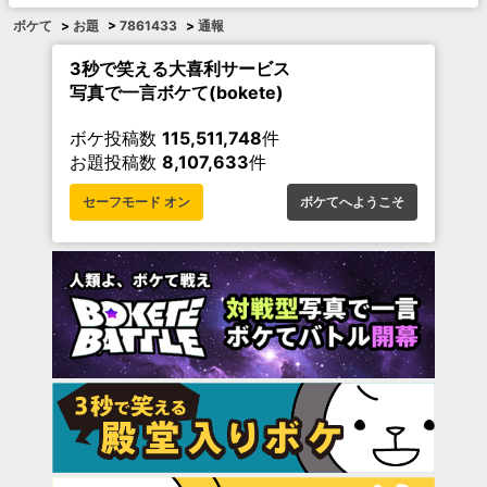
ボケて
>
お題
>
7861433
>
通報
3秒で笑える大喜利サービス
写真で一言ボケて(bokete)
ボケ投稿数
115,511,748
件
お題投稿数
8,107,633
件
セーフモード オン
ボケてへようこそ