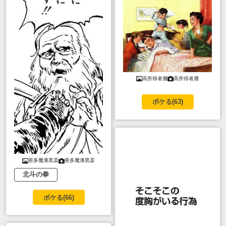
高所得者層
高所得者層
ボケる(
63
)
亜多魔漆黒斎
亜多魔漆黒斎
北斗の拳
ボケる(
66
)