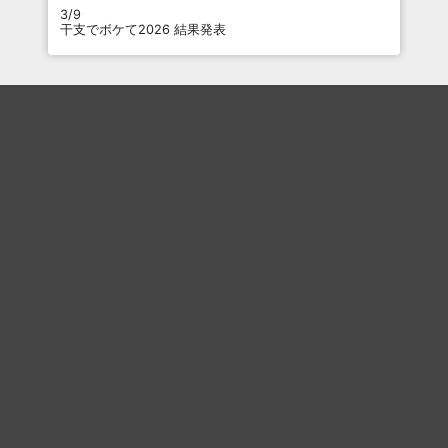
3/9
干支でボケて2026 結果発表
最近のコメント
「
星二千ゲッツ(実際の評価は星3）
」
「
料理番組？
」
「
セットにしとこう
」