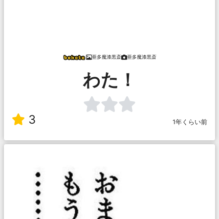
亜多魔漆黒斎
亜多魔漆黒斎
わた！
3
1年くらい前