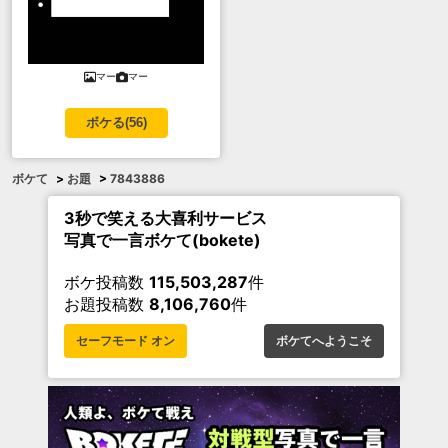
マー
マー
ボケる(
56
)
ボケて
>
お題
>
7843886
3秒で笑える大喜利サービス
写真で一言ボケて(bokete)
ボケ投稿数
115,503,287
件
お題投稿数
8,106,760
件
セーフモード オン
ボケてへようこそ