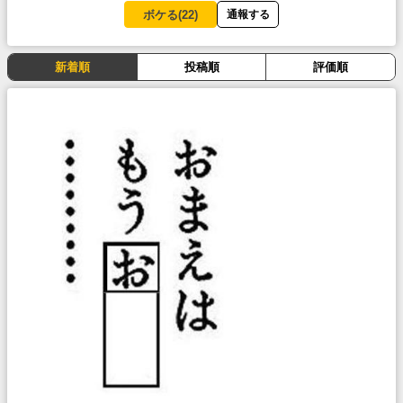
ボケる(
22
)
通報する
新着順
投稿順
評価順