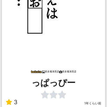
亜多魔漆黒斎
亜多魔漆黒斎
っぱっぴー
3
1年くらい前