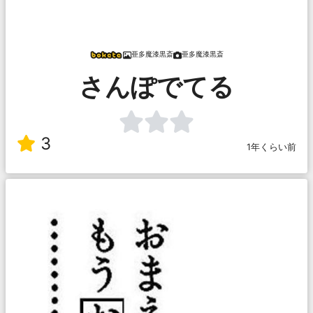
亜多魔漆黒斎
亜多魔漆黒斎
さんぽでてる
3
1年くらい前