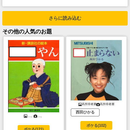
さらに読み込む
その他
の人気のお題
高所得者層
高所得者層
西田ひかる
....。
....。
ボケる(
102
)
ボケる(
121
)