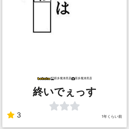
亜多魔漆黒斎
亜多魔漆黒斎
終いでぇっす
3
1年くらい前