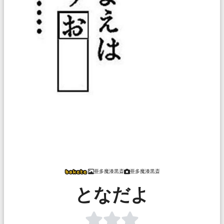
亜多魔漆黒斎
亜多魔漆黒斎
となだよ