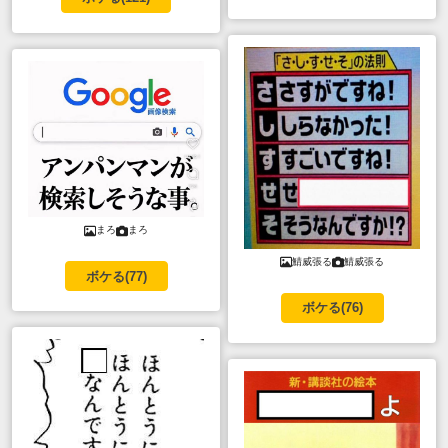
まろ
まろ
鯖威張る
鯖威張る
ボケる(
77
)
ボケる(
76
)