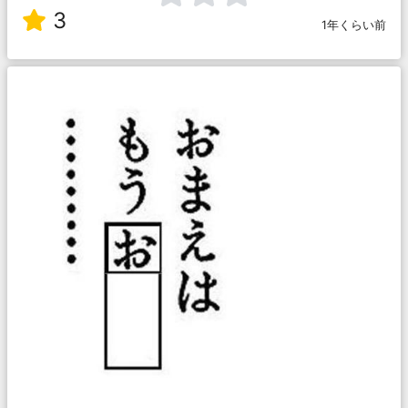
3
1年くらい前