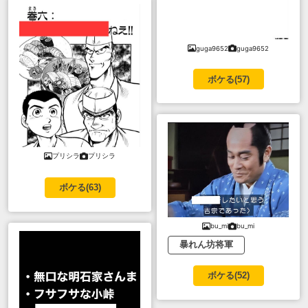
guga9652
guga9652
ボケる(
57
)
プリシラ
プリシラ
ボケる(
63
)
bu_mi
bu_mi
暴れん坊将軍
ボケる(
52
)