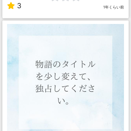
3
1年くらい前