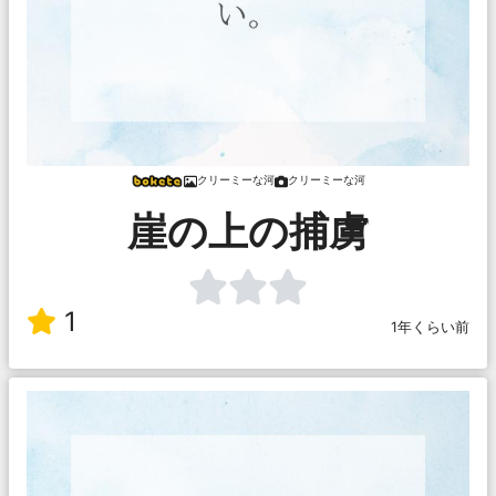
クリーミーな河
クリーミーな河
崖の上の捕虜
1
1年くらい前