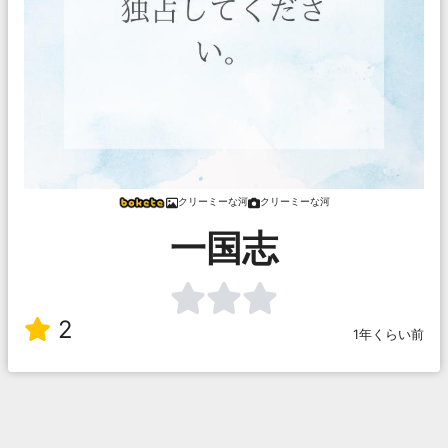
クリーミーな河
クリーミーな河
一国志
2
1年くらい前