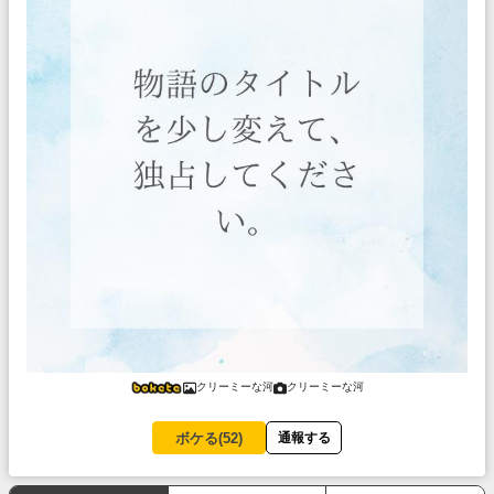
クリーミーな河
クリーミーな河
ボケる(
52
)
通報する