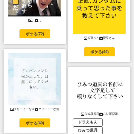
. .
. .
ボケる(
72
)
脱兎さん
脱兎さん
ボケる(
44
)
クリーミーな河
クリーミーな河
六波羅探題
六波羅探題
ドラえもん
ボケる(
40
)
ひみつ道具