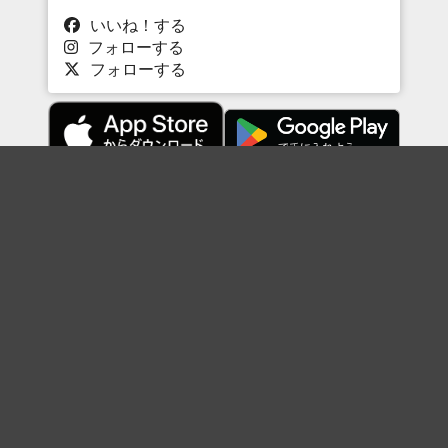
いいね！する
フォローする
フォローする
Topに戻る
ボケを見る
まとめを見る
お題を探す
殿堂入り
最新人気まとめ
新着お題
ピックアップボケ
セレクトまとめ
人気お題
人気ボケ
セレクトお題
注目ボケ
人気タグ
急上昇ボケ
新着ボケ
セレクト
タグ