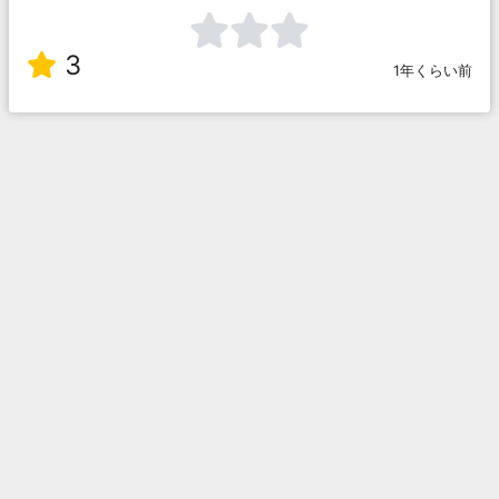
3
1年くらい前