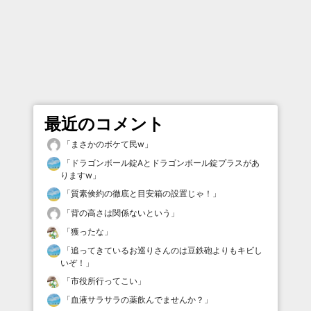
最近のコメント
「
まさかのボケて民w
」
「
ドラゴンボール錠Aとドラゴンボール錠プラスがあ
りますw
」
「
質素倹約の徹底と目安箱の設置じゃ！
」
「
背の高さは関係ないという
」
「
獲ったな
」
「
追ってきているお巡りさんのは豆鉄砲よりもキビし
いぞ！
」
「
市役所行ってこい
」
「
血液サラサラの薬飲んでませんか？
」