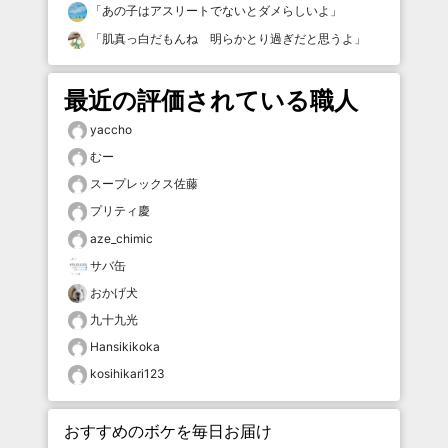
「
あの子はアスリートでないとダメらしいよ
」
「
肌真っ白だもんね 明らかとり過ぎだと思うよ
」
最近の評価されている職人
yaccho
むー
スープレックス佐藤
プリティ慶
aze_chimic
サバ缶
おかげ犬
九十九光
Hansikikoka
kosihikari123
おすすめのボケを毎日お届け