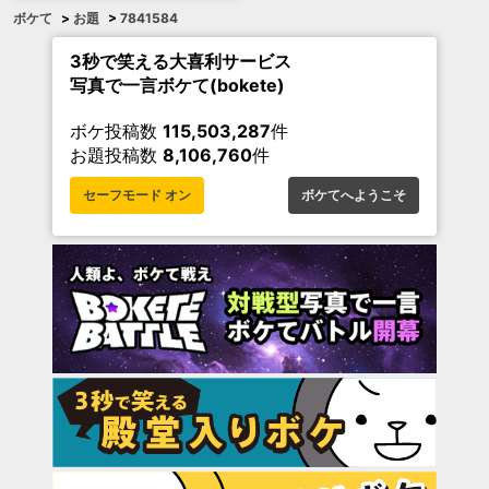
ボケて
>
お題
>
7841584
3秒で笑える大喜利サービス
写真で一言ボケて(bokete)
ボケ投稿数
115,503,287
件
お題投稿数
8,106,760
件
セーフモード オン
ボケてへようこそ