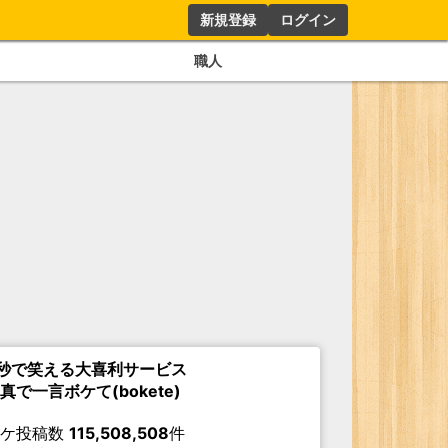
新規登録
ログイン
職人
秒で笑える大喜利サービス
真で一言ボケて(bokete)
ボケ投稿数
115,508,508
件