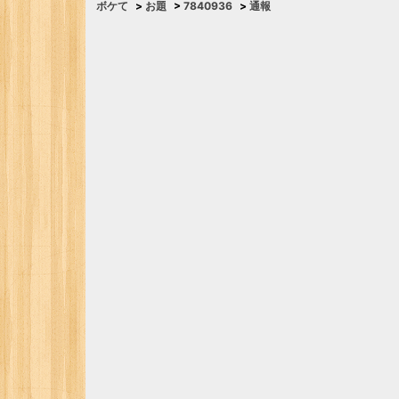
ボケて
>
お題
>
7840936
>
通報