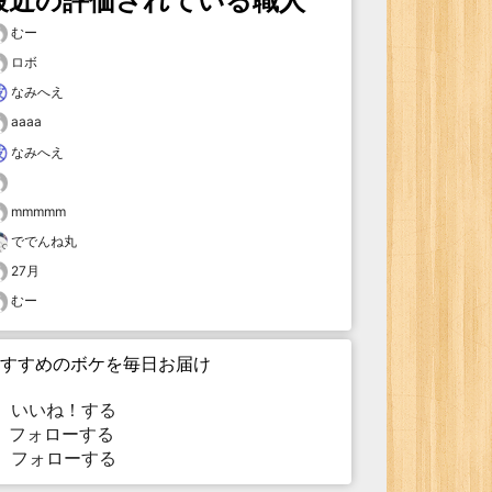
最近の評価されている職人
むー
ロボ
なみへえ
aaaa
なみへえ
mmmmm
ででんね丸
27月
むー
すすめのボケを毎日お届け
いいね！する
フォローする
フォローする