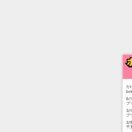
7/1
b
6/
プ
3/
プ
3/
干