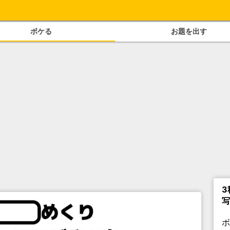
ボケる
お題を出す
3
写