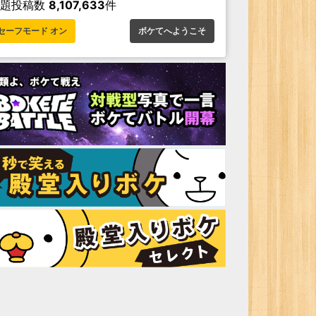
お題投稿数
8,107,633
件
セーフモード オン
ボケてへようこそ