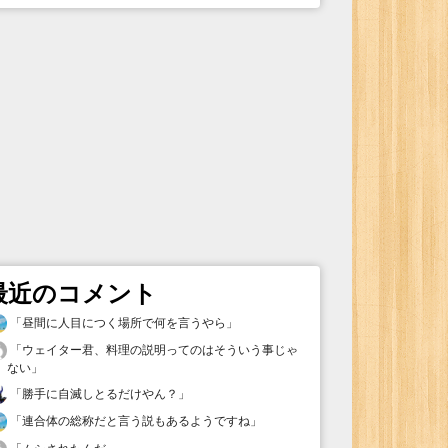
最近のコメント
「
昼間に人目につく場所で何を言うやら
」
「
ウェイター君、料理の説明ってのはそういう事じゃ
ない
」
「
勝手に自滅しとるだけやん？
」
「
連合体の総称だと言う説もあるようですね
」