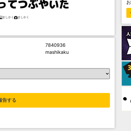
ましかく
ましかく
7840936
mashikaku
。
報告する