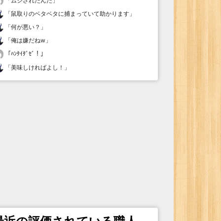
「
ムシされたんだ
」
「
鼠取りのベタベタに捕まっていて助かります
」
「
何が悪い？
」
「
俺は嫌だねw
」
「
ﾊﾝﾀｲﾀﾞｾﾞ！
」
「
美味しければよし！
」