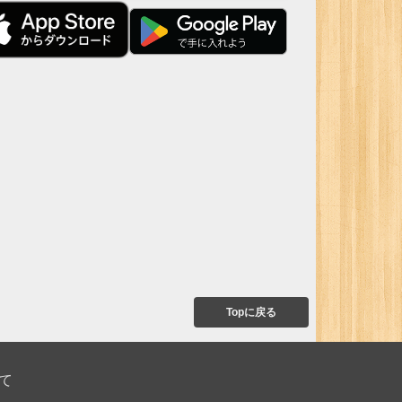
Topに戻る
て