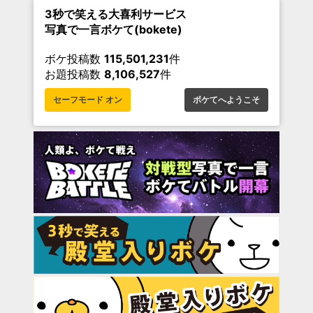
3秒で笑える大喜利サービス
写真で一言ボケて(bokete)
ボケ投稿数
115,501,231
件
お題投稿数
8,106,527
件
セーフモード オン
ボケてへようこそ