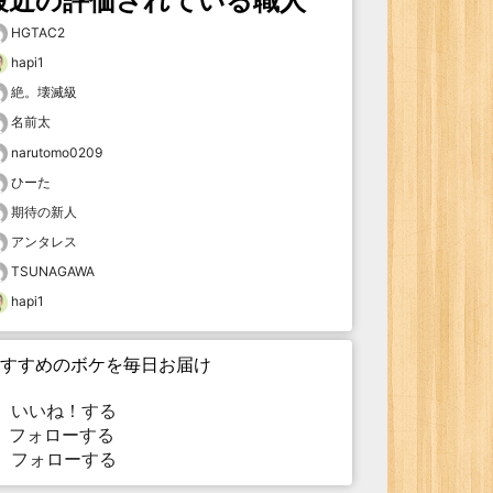
最近の評価されている職人
HGTAC2
hapi1
絶。壊滅級
名前太
narutomo0209
ひーた
期待の新人
アンタレス
TSUNAGAWA
hapi1
すすめのボケを毎日お届け
いいね！する
フォローする
フォローする