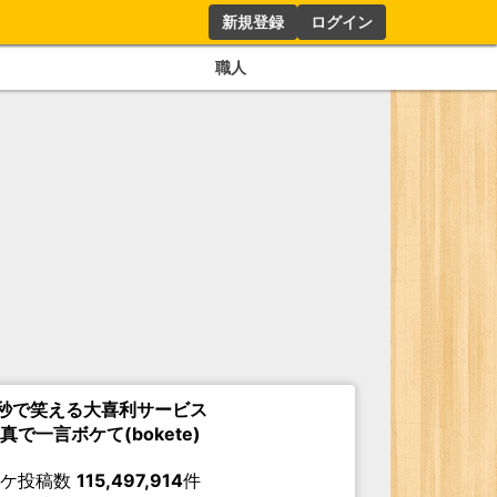
新規登録
ログイン
職人
秒で笑える大喜利サービス
真で一言ボケて(bokete)
ボケ投稿数
115,497,914
件