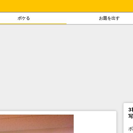
ボケる
お題を出す
3
写