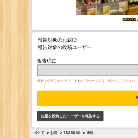
報告対象のお題ID
報告対象の投稿ユーザー
報告理由
権利を侵害された方は
こちら
の別ページよりご報告してください
お題を投稿したユーザーを報告する
ボケて
>
お題
>
7835950
>
通報