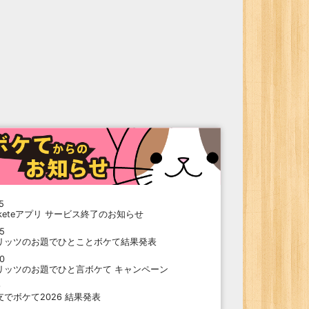
5
oketeアプリ サービス終了のお知らせ
15
リッツのお題でひとことボケて結果発表
10
リッツのお題でひと言ボケて キャンペーン
9
支でボケて2026 結果発表