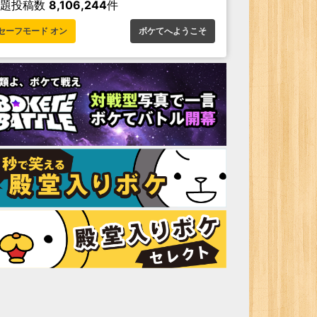
お題投稿数
8,106,244
件
セーフモード オン
ボケてへようこそ