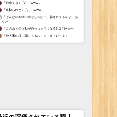
「
残念すぎる(´Д｀)www
」
「
裏切られとる(´Д｀)www
」
「
そんなの本物の幸せじゃない、騙されてるのよ、あ
なた
」
「
このあとの行動がめっちゃ気になる(´Д｀)www
」
「
他人事の様に聞いてるお・ま・え・だ・よ
」