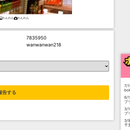
わんわん
わんわん
7835950
wanwanwan218
。
7/1
b
報告する
6/
プ
3/
プ
3/
干