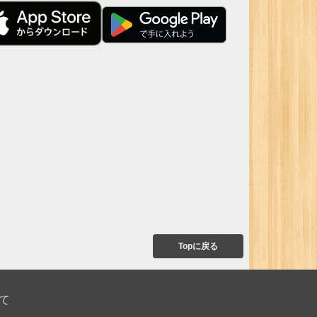
Topに戻る
て