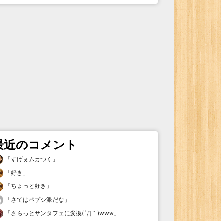
最近のコメント
「
すげぇムカつく
」
「
好き
」
「
ちょっと好き
」
「
さてはペプシ派だな
」
「
さらっとサンタフェに変換(´Д｀)www
」