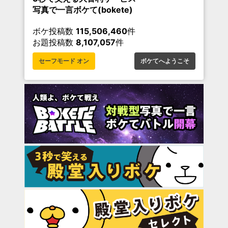
写真で一言ボケて(bokete)
ボケ投稿数
115,506,460
件
お題投稿数
8,107,057
件
セーフモード オン
ボケてへようこそ