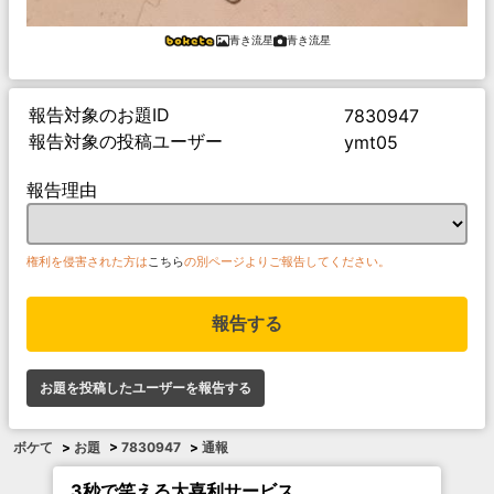
青き流星
青き流星
報告対象のお題ID
7830947
報告対象の投稿ユーザー
ymt05
報告理由
権利を侵害された方は
こちら
の別ページよりご報告してください。
報告する
お題を投稿したユーザーを報告する
ボケて
>
お題
>
7830947
>
通報
3秒で笑える大喜利サービス