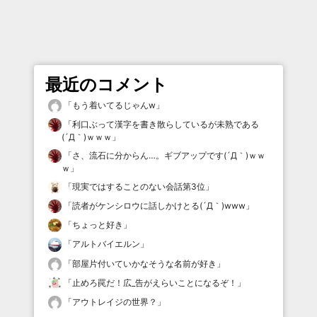
最近のコメント
「
もう着いてるじゃんw
」
「
利口ぶって漢字を書き散らしているが未熟である
(´Д｀)ｗｗｗ
」
「
さ、流石に分からん…。ギブアップです(´Д｀)ｗｗ
ｗ
」
「
現実ではすることのない会話第3位
」
「
読者がケンシロウに話しかけとる(´Д｀)www
」
「
ちょっと好き
」
「
アルトバイエルン
」
「
部屋片付いていかなそうな名前が好き
」
「
止めろ罠だ！広_告がえらいことになるぞ！
」
「
アウトレイジの世界？
」