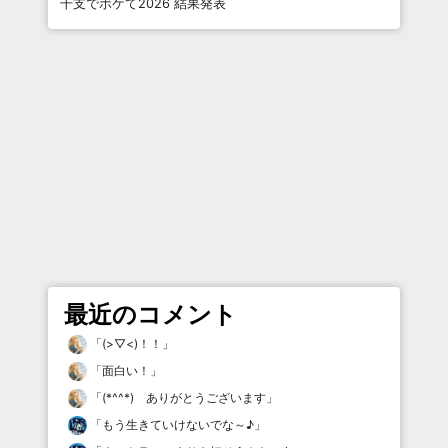
干支でボケて2026 結果発表
最近のコメント
「
(>▽<)！！
」
「
面白い！
」
「
(*^^*) ありがとうございます
」
「
もう生きていけないでな～♪
」