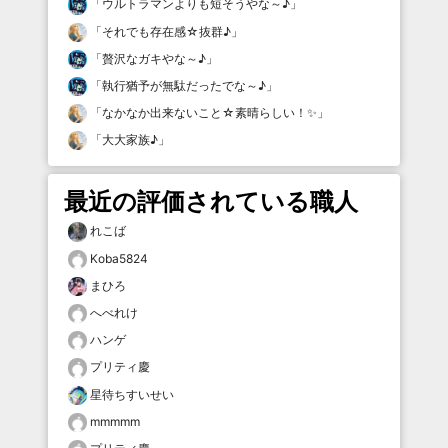
「
ウルトラマンよりも短そうやな～♪
」
「
それでも存在感☆抜群♪
」
「
贅沢なガキやな～♪
」
「
執行猶予が無駄だったでな～♪
」
「
なかなか出来ないこと☆素晴らしい！✨
」
「
大大家族♪
」
最近の評価されている職人
れこば
Koba5824
まひろ
へべれけ
ハンゲ
プリティ慶
星待ちすいせい
mmmmm