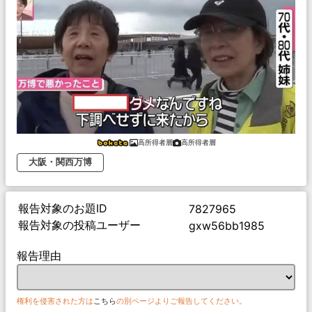
高所得者層
高所得者層
大阪・関西万博
報告対象のお題ID
7827965
報告対象の投稿ユーザー
gxw56bb1985
報告理由
権利を侵害された方は
こちら
の別ページよりご報告してください。