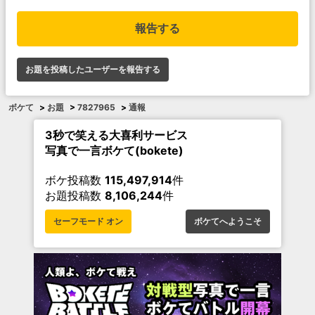
報告する
お題を投稿したユーザーを報告する
ボケて
>
お題
>
7827965
>
通報
3秒で笑える大喜利サービス
写真で一言ボケて(bokete)
ボケ投稿数
115,497,914
件
お題投稿数
8,106,244
件
セーフモード オン
ボケてへようこそ