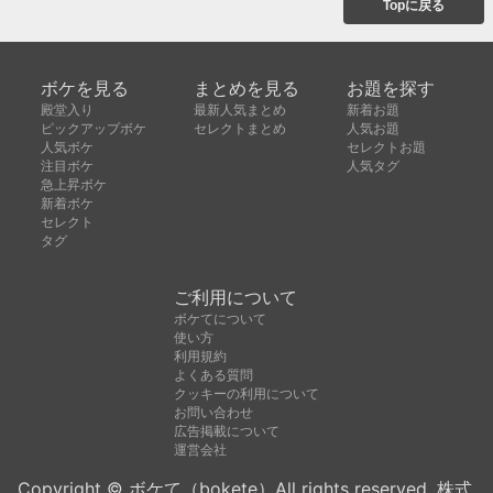
Topに戻る
ボケを見る
まとめを見る
お題を探す
殿堂入り
最新人気まとめ
新着お題
ピックアップボケ
セレクトまとめ
人気お題
人気ボケ
セレクトお題
注目ボケ
人気タグ
急上昇ボケ
新着ボケ
セレクト
タグ
ご利用について
ボケてについて
使い方
利用規約
よくある質問
クッキーの利用について
お問い合わせ
広告掲載について
運営会社
Copyright © ボケて（bokete）All rights reserved. 株式