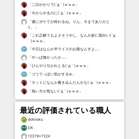
「
二日がかりで(´д｀)ｗｗｗ
」
「
今からやるのに(´д｀)ｗｗｗ
」
「
遂にボケてが終わるね。りん、今までありがと
う。
」
「
これ正解でもよさそうやし、なんか妙に面白い(´д
｀)ｗｗｗ
」
「
今日はなんか半ライスのお腹なんすよ…
」
「
やっぱ無かったか…
」
「
ひんやり引かれとる(´д｀)ｗｗｗ
」
「
ゴリラっぽい気がするw
」
「
ネットになんか書き込んだんかな(´д｀)ｗｗｗ
」
「
熱い方が危ない(´д｀)ｗｗｗ
」
最近の評価されている職人
dokiraku
DK
12379×7224