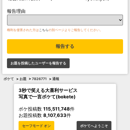
報告理由
権利を侵害された方は
こちら
の別ページよりご報告してください。
報告する
お題を投稿したユーザーを報告する
ボケて
>
お題
>
7826771
>
通報
3秒で笑える大喜利サービス
写真で一言ボケて(bokete)
ボケ投稿数
115,511,748
件
お題投稿数
8,107,633
件
セーフモード オン
ボケてへようこそ