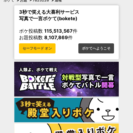
ボケて
>
お題
>
7825226
>
通報
3秒で笑える大喜利サービス
写真で一言ボケて(bokete)
ボケ投稿数
115,513,567
件
お題投稿数
8,107,869
件
セーフモード オン
ボケてへようこそ