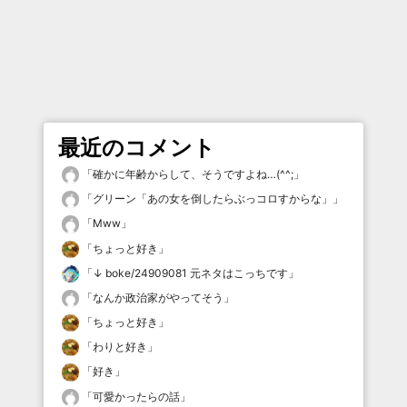
最近のコメント
「
確かに年齢からして、そうですよね…(^^;
」
「
グリーン「あの女を倒したらぶっコロすからな」
」
「
Mww
」
「
ちょっと好き
」
「
↓ boke/24909081 元ネタはこっちです
」
「
なんか政治家がやってそう
」
「
ちょっと好き
」
「
わりと好き
」
「
好き
」
「
可愛かったらの話
」