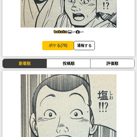
jun
jun
ボケる(
78
)
通報する
新着順
投稿順
評価順