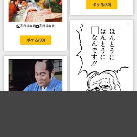
ボケる(
80
)
高所得者層
高所得者層
ボケる(
90
)
bu_mi
bu_mi
暴れん坊将軍
ボケる(
70
)