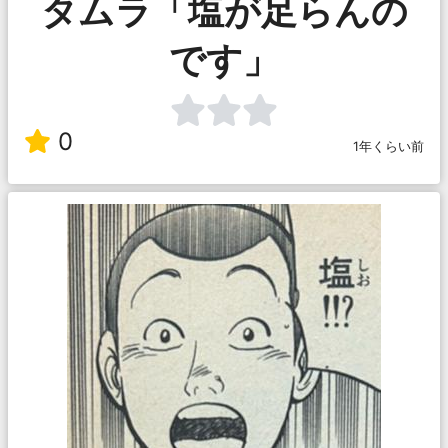
タムラ「塩が足らんの
です」
0
1年くらい前