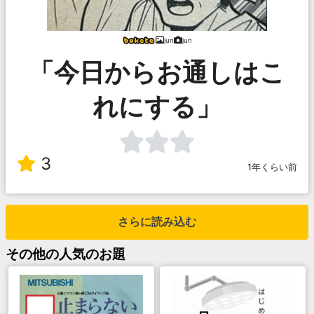
jun
jun
「今日からお通しはこ
れにする」
3
1年くらい前
さらに読み込む
その他
の人気のお題