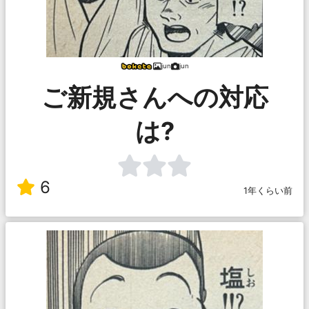
jun
jun
ご新規さんへの対応
は?
6
1年くらい前