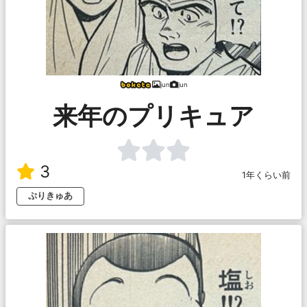
jun
jun
来年のプリキュア
3
1年くらい前
ぷりきゅあ