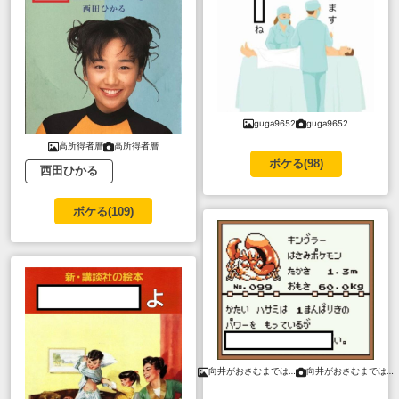
guga9652
guga9652
高所得者層
高所得者層
ボケる(
98
)
西田ひかる
ボケる(
109
)
向井がおさむまでは…
向井がおさむまでは…