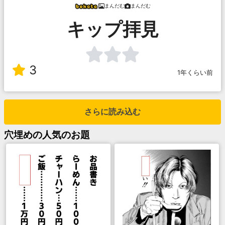
まんだむ
まんだむ
キップ拝見
3
1年くらい前
さらに読み込む
穴埋め
の人気のお題