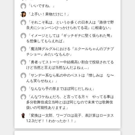
「
いいですね。
」
「
上手い！果物だけに！
」
「
それこそ私は、というか多くの日本人は『路傍で野
良犬にションベンひっかけられてる花』に相違ない
」
「
イメージとしては『ギッチギチに堅く張られた弩』
を想像してもらえれば
」
「
魔法陣グルグルにおける『エクールちゃんのプチプ
チショー』みたいなもんか
」
「
勇者ってストーリー中結構高い割合で投獄されてる
けど当然と言えば当然なんだよねぇ…
」
「
サンデー系なら私の中のベストは『憎しみは な〜
んも実らせねぇ』
」
「
なんなら手の形までほぼ同じだしねぇ
」
「
んなワケねぇだろ、と言ってる方々 やってる事は
多分歌舞伎成立当時とほぼ同じなので未来では歌舞伎
扱いの可能性ありますよ
」
「
変換は一太郎、ワープロは花子、表計算はロータス
1.2.3だぞ！！わかったか！！
」