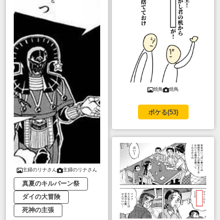
焼鳥
焼鳥
ボケる(
53
)
主婦のリナさん
主婦のリナさん
真夏のキルバーン祭
ダイの大冒険
死神の主張