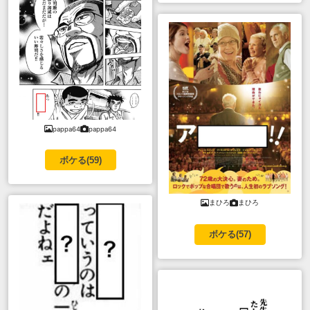
pappa64
pappa64
ボケる(
59
)
まひろ
まひろ
ボケる(
57
)