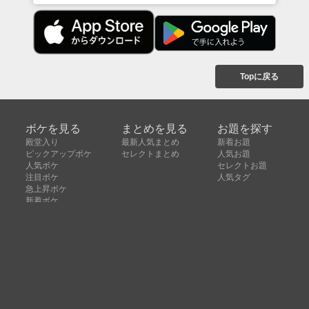
Topに戻る
ボケを見る
まとめを見る
お題を探す
殿堂入り
最新人気まとめ
新着お題
ピックアップボケ
セレクトまとめ
人気お題
人気ボケ
セレクトお題
注目ボケ
人気タグ
急上昇ボケ
新着ボケ
セレクト
タグ
ご利用について
ボケてについて
使い方
利用規約
よくある質問