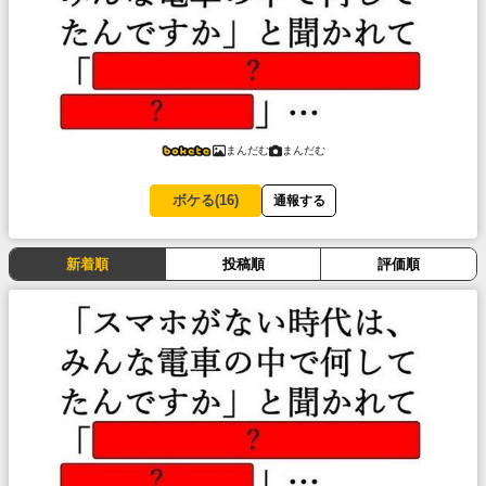
まんだむ
まんだむ
ボケる(
16
)
通報する
新着順
投稿順
評価順