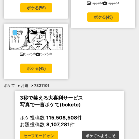
pappa64
pappa64
ボケる(
56
)
ボケる(
49
)
もみもめ
もみもめ
ボケる(
49
)
ボケて
>
お題
>
7821101
3秒で笑える大喜利サービス
写真で一言ボケて(bokete)
ボケ投稿数
115,508,508
件
お題投稿数
8,107,281
件
セーフモード オン
ボケてへようこそ