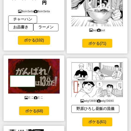
BoinSetia
BoinSetia
チャーハン
お品書き
ラーメン
bot
bot
ボケる(
102
)
ボケる(
71
)
とこ
とこ
adg13690
adg13690
野原ひろし昼飯の流儀
ボケる(
68
)
ボケる(
61
)