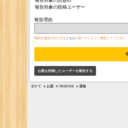
報告対象のお題ID
報告対象の投稿ユーザー
報告理由
権利を侵害された方は
こちら
の別ページよりご報告してください
お題を投稿したユーザーを報告する
ボケて
>
お題
>
7818726
>
通報