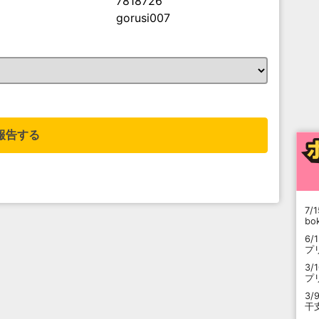
7818726
gorusi007
。
報告する
7/1
b
6/
プ
3/
プ
3/
干