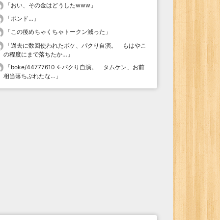
「
おい、その金はどうしたwww
」
「
ポンド…
」
「
この後めちゃくちゃトークン減った
」
「
過去に数回使われたボケ、パクり自演。 もはやこ
の程度にまで落ちたか…
」
「
boke/44777610 ←パクり自演。 タムケン、お前
相当落ちぶれたな…
」