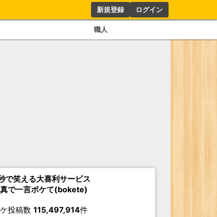
新規登録
ログイン
職人
秒で笑える大喜利サービス
真で一言ボケて(bokete)
ボケ投稿数
115,497,914
件