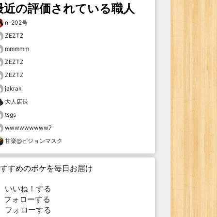
最近の評価されている職人
n-202号
ZEZTZ
mmmmm
ZEZTZ
ZEZTZ
jakrak
大人店長
tsgs
wwwwwwwww7
甘楽@ピジョンマスク
すすめのボケを毎日お届け
いいね！する
フォローする
フォローする