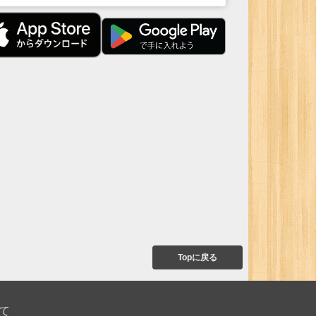
Topに戻る
て