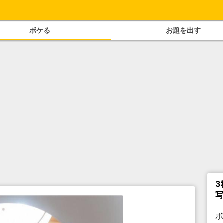
ボケる
お題を出す
3
写