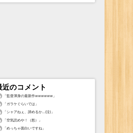
最近のコメント
「
監督渾身の最新作wwwwww
」
「
ガラケぐらいでは
」
「
シャアねぇ、諦めるか…(泣)
」
「
空気読めや！（怒）
」
「
めっちゃ面白いですね
」