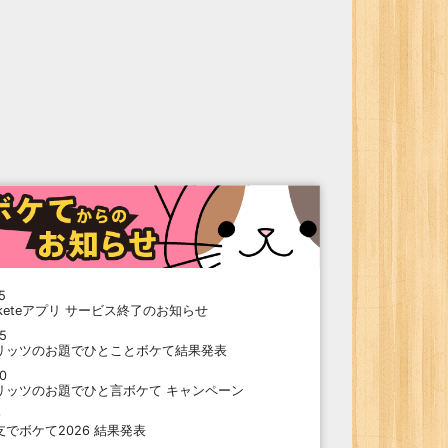
5
oketeアプリ サービス終了のお知らせ
15
リッツのお題でひとことボケて結果発表
10
リッツのお題でひと言ボケて キャンペーン
9
支でボケて2026 結果発表