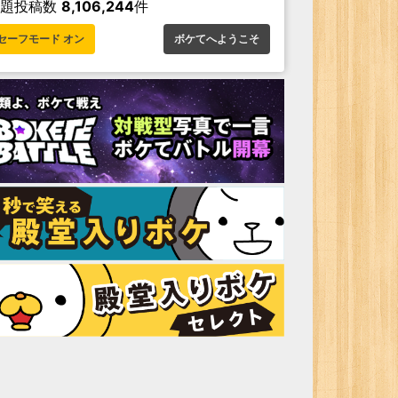
お題投稿数
8,106,244
件
セーフモード オン
ボケてへようこそ