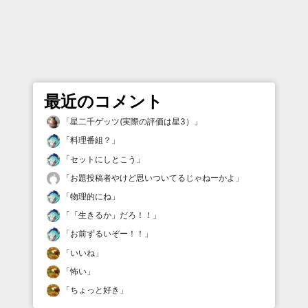
最近のコメント
「
星二千ゲッツ(実際の評価は星3）
」
「
料理番組？
」
「
セットにしとこう
」
「
お題投稿者やけど思いついてるじゃねーかよ
」
「
物理的にね
」
「
「生きるか」だろ！！
」
「
お前ずるいぞー！！
」
「
いいね
」
「
怖い
」
「
ちょっと好き
」