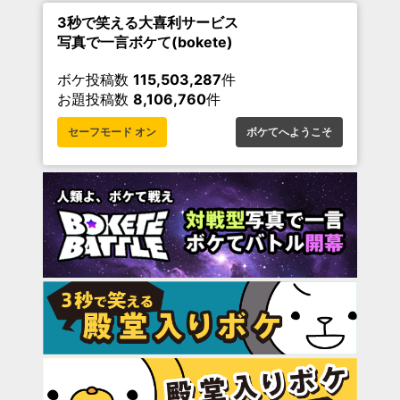
3秒で笑える大喜利サービス
写真で一言ボケて(bokete)
ボケ投稿数
115,503,287
件
お題投稿数
8,106,760
件
セーフモード オン
ボケてへようこそ