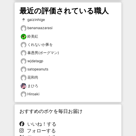
最近の評価されている職人
gaizinhige
bananaazarasi
鈴美紅
くれないか豚を
暴愚男(ボーグマン)
wjdatagp
satopeanuts
花和尚
まひろ
Hiroaki
おすすめのボケを毎日お届け
いいね！する
フォローする