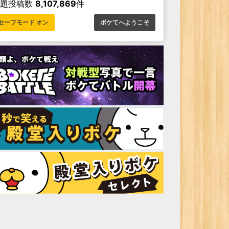
お題投稿数
8,107,869
件
セーフモード オン
ボケてへようこそ