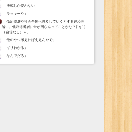
「
洋式しか使わない
」
「
ラッキーや
」
「
低所得層や社会全体へ波及していくとする経済理
論…。低取得者層に金が回らんってことかな？(´д｀)
（自信なし）ｗ
」
「
他のやつ考えればええんやで
」
「
ギリわかる
」
「
なんでだろ
」