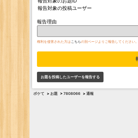
報告対象のお題ID
報告対象の投稿ユーザー
報告理由
権利を侵害された方は
こちら
の別ページよりご報告してください
お題を投稿したユーザーを報告する
ボケて
>
お題
>
7808066
>
通報