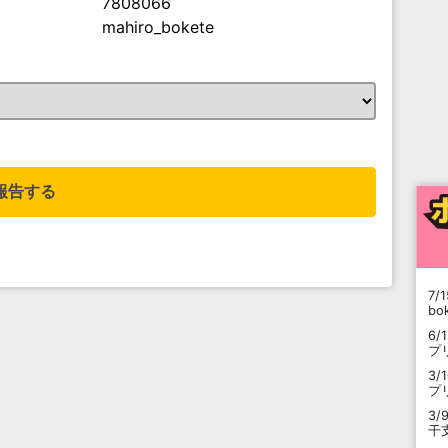
7808066
mahiro_bokete
。
報告する
7/1
b
6/
プ
3/
プ
3/
干