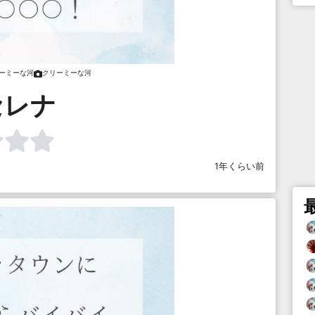
ーミーな河
クリーミーな河
セレナ
1年くらい前