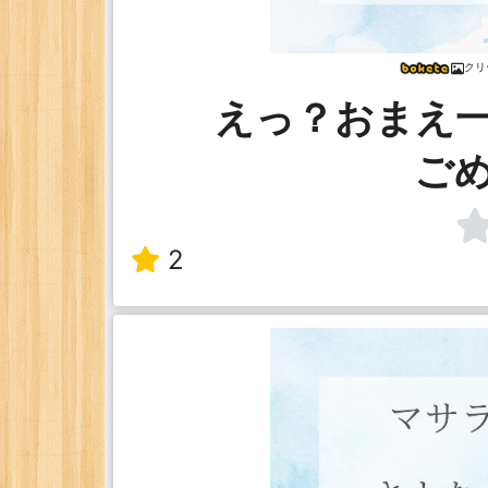
クリ
えっ？おまえ
ご
2