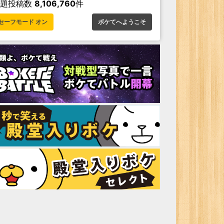
お題投稿数
8,106,760
件
セーフモード オン
ボケてへようこそ