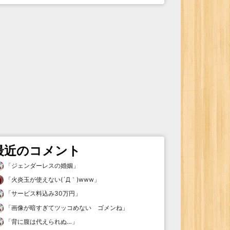
最近のコメント
「
ジェンダーレスの婚姻
」
「
火炎玉が使えない(´Д｀)www
」
「
サービス料込み30万円
」
「
画像が暗すぎてツッコめない ゴメンね
」
「
背に腹は代えられぬ…
」