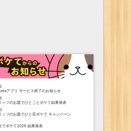
5
oketeアプリ サービス終了のお知らせ
15
リッツのお題でひとことボケて結果発表
10
リッツのお題でひと言ボケて キャンペーン
9
支でボケて2026 結果発表