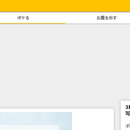
ボケる
お題を出す
3
写