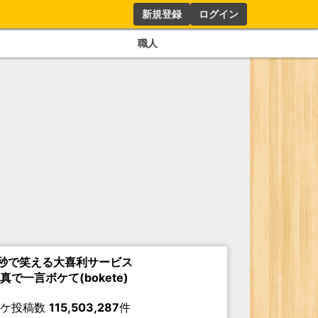
新規登録
ログイン
職人
秒で笑える大喜利サービス
真で一言ボケて(bokete)
ボケ投稿数
115,503,287
件