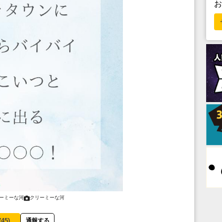
ーミーな河
クリーミーな河
(
45
)
通報する