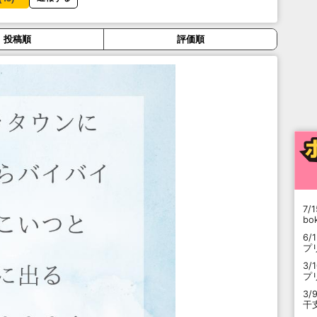
投稿順
評価順
7/1
b
6/
プ
3/
プ
3/
干