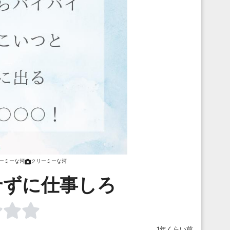
ーミーな河
クリーミーな河
せずに仕事しろ
1年くらい前