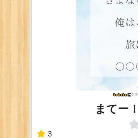
クリ
まてー
3