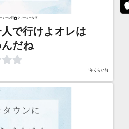
ーミーな河
クリーミーな河
一人で行けよオレは
めんだね
1年くらい前