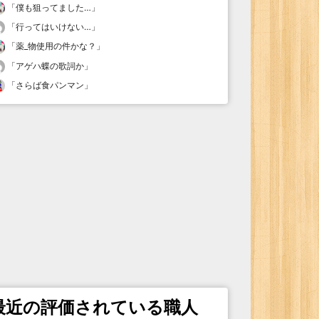
「
僕も狙ってました…
」
「
行ってはいけない…
」
「
薬_物使用の件かな？
」
「
アゲハ蝶の歌詞か
」
「
さらば食パンマン
」
最近の評価されている職人